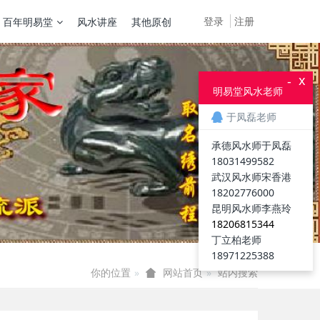
登录
注册
百年明易堂
风水讲座
其他原创
x
-
明易堂风水老师
于凤磊老师
承德风水师于凤磊
18031499582
武汉风水师宋香港
18202776000
昆明风水师李燕玲
18206815344
丁立柏老师
18971225388
你的位置
站内搜索
网站首页