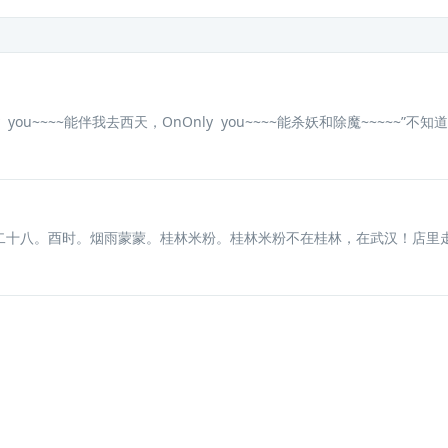
~~~~能伴我去西天，OnOnly you~~~~能杀妖和除魔~~~~~”不知道这
十八。酉时。烟雨蒙蒙。桂林米粉。桂林米粉不在桂林，在武汉！店里走进