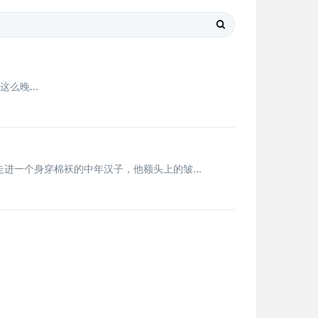
么晚...
一个身穿棉袄的中年汉子，他额头上的皱...