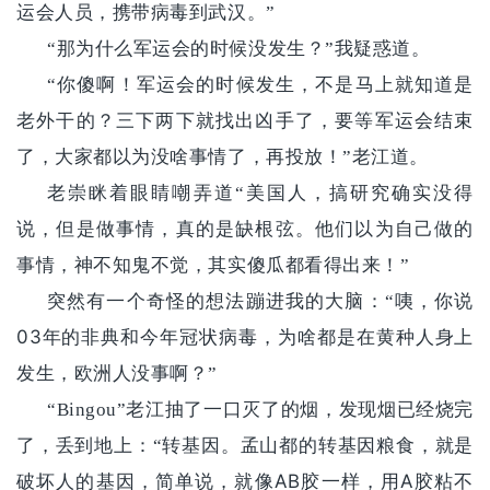
运会人员，携带病毒到武汉。”
“那为什么军运会的时候没发生？”我疑惑道。
“你傻啊！军运会的时候发生，不是马上就知道是
老外干的？三下两下就找出凶手了，要等军运会结束
了，大家都以为没啥事情了，再投放！”老江道。
老崇眯着眼睛嘲弄道“美国人，搞研究确实没得
说，但是做事情，真的是缺根弦。他们以为自己做的
事情，神不知鬼不觉，其实傻瓜都看得出来！”
突然有一个奇怪的想法蹦进我的大脑：“咦，你说
03
年的非典和今年冠状病毒，为啥都是在黄种人身上
发生，欧洲人没事啊？”
“Bingou”老江抽了一口灭了的烟，发现烟已经烧完
了，丢到地上：“转基因。孟山都的转基因粮食，就是
AB
A
破坏人的基因，简单说，就像
胶一样，用
胶粘不