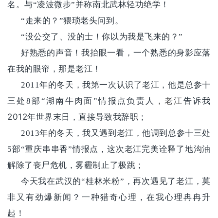
名。与“凌波微步”并称南北武林轻功绝学！
“走来的？”猥琐老头问到。
“没公交了、没的士！你以为我是飞来的？”
好熟悉的声音！我抬眼一看，一个熟悉的身影应落
在我的眼帘，那是老江！
2011
年的冬天，我第一次认识了老江，他是总参十
三处8部“湖南牛肉面”情报点负责人
，老江
告诉我
2012
年世界末日，直接导致我辞职；
2013
年的冬天，我又遇到老江，他调到总参十三处
5部“重庆串串香”情报点，这次老江完美诠释了地沟油
解除了丧尸危机，雾霾制止了极跳；
今天我在武汉的“桂林米粉”，再次遇见了老江，莫
非又有劲爆新闻？一种猎奇心理，在我心理冉冉升
起！