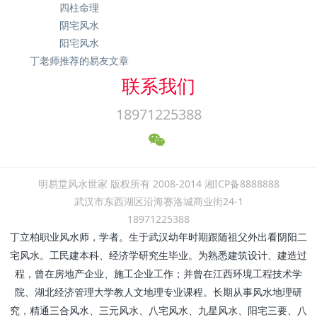
四柱命理
阴宅风水
阳宅风水
丁老师推荐的易友文章
联系我们
18971225388
明易堂风水世家 版权所有 2008-2014 湘ICP备8888888
武汉市东西湖区沿海赛洛城商业街24-1
18971225388
丁立柏职业风水师，学者。生于武汉幼年时期跟随祖父外出看阴阳二
宅风水。工民建本科、经济学研究生毕业。为熟悉建筑设计、建造过
程，曾在房地产企业、施工企业工作；并曾在江西环境工程技术学
院、湖北经济管理大学教人文地理专业课程。长期从事风水地理研
究，精通三合风水、三元风水、八宅风水、九星风水、阳宅三要、八