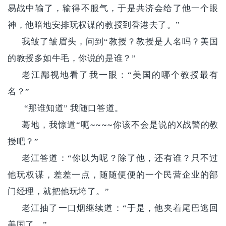
易战中输了，输得不服气，于是共济会给了他一个眼
神，他暗地安排玩权谋的教授到香港去了。”
我皱了皱眉头，问到“教授？教授是人名吗？美国
的教授多如牛毛，你说的是谁？”
老江鄙视地看了我一眼：“美国的哪个教授最有
名？”
“那谁知道” 我随口答道。
~~~~
X
蓦地，我惊道“呃
你该不会是说的
战警的教
授吧？”
老江答道：“你以为呢？除了他，还有谁？只不过
他玩权谋，差差一点，随随便便的一个民营企业的部
门经理，就把他玩垮了。”
老江抽了一口烟继续道：“于是，他夹着尾巴逃回
美国了。”