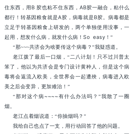
B
AB
住东西，用
胶也粘不住东西，
胶一融合，粘什么
A
B
都行！转基因粮食就是
胶，病毒就是
胶。病毒都是
立足于转基因粮食上研发的，两个单独使用没事，一
So easy
起用，想发什么病，就发什么病！
！”
“那~~~共济会为啥要传这个病毒？”我疑惑道。
老江拨了最后一口烟，“二八计划！只不过川普太
笨了，他以为共济会是专门设计黄种人，但是这个病
毒将会返流入欧美，全世界会一起遭殃，病毒进入欧
美之后会变异，更加难治！”
~~~~
“那对这个病
有什么办法吗？”我散了一圈
烟。
老江点着烟说道：“你抽烟吗？”
我给自己也点了一支，用行动回答了他的问题。