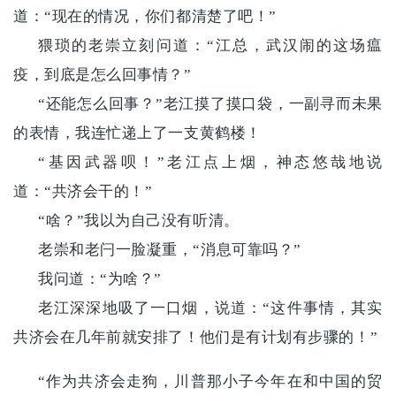
道：“现在的情况，你们都清楚了吧！”
猥琐的老崇立刻问道：“江总，武汉闹的这场瘟
疫，到底是怎么回事情？”
“还能怎么回事？”老江摸了摸口袋，一副寻而未果
的表情，我连忙递上了一支黄鹤楼！
“基因武器呗！”老江点上烟，神态悠哉地说
道：“共济会干的！”
“啥？”我以为自己没有听清。
老崇和老闩一脸凝重，“消息可靠吗？”
我问道：“为啥？”
老江深深地吸了一口烟，说道：“这件事情，其实
共济会在几年前就安排了！他们是有计划有步骤的！”
“作为共济会走狗，川普那小子
今年
在和中国的贸