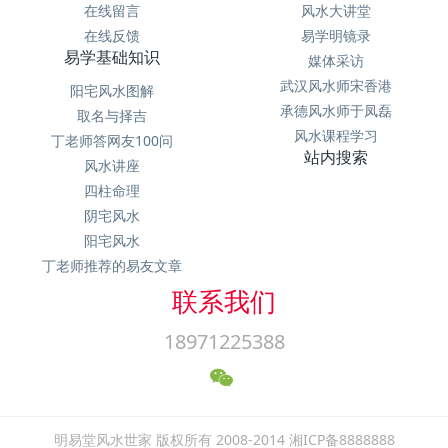
在线留言
风水大讲堂
在线反馈
易学明镜录
易学基础知识
媒体采访
武汉风水师宋香港
阳宅风水图解
承德风水师于凤磊
取名与择吉
风水课程学习
丁老师答网友100问
站内搜索
风水讲座
四柱命理
阴宅风水
阳宅风水
丁老师推荐的易友文章
联系我们
18971225388
明易堂风水世家 版权所有 2008-2014 湘ICP备8888888