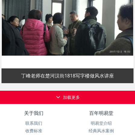
丁峰老师在楚河汉街1818写字楼做风水讲座
加载更多
关于我们
百年明易堂
联系我们
明易堂介绍
收费标准
经典风水案例