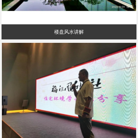
楼盘风水讲解