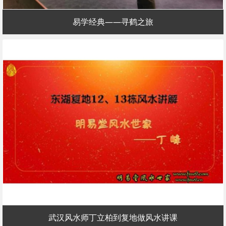
易学经典——寻鹤之旅
武汉风水师丁立柏到复地做风水讲课