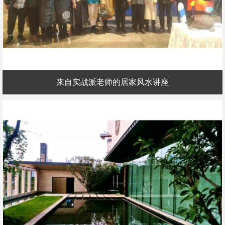
来自实战派老师的居家风水讲座