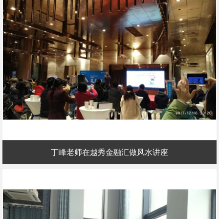
丁峰老师在越秀金融汇做风水讲座