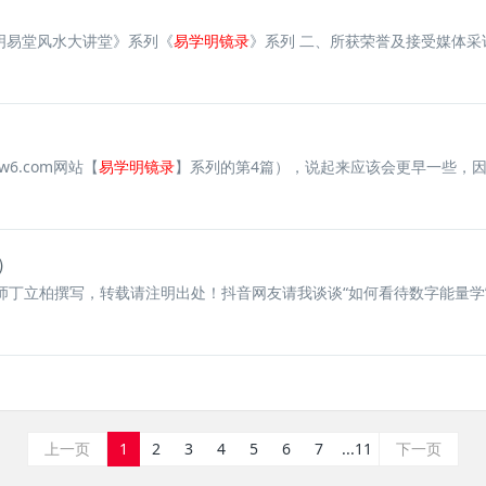
明易堂风水大讲堂》系列《
易学明镜录
》系列 二、所获荣誉及接受媒体采访
6.com网站【
易学明镜录
】系列的第4篇），说起来应该会更早一些，因为
）
立柏撰写，转载请注明出处！抖音网友请我谈谈“如何看待数字能量学”。大
上一页
1
2
3
4
5
6
7
...11
下一页