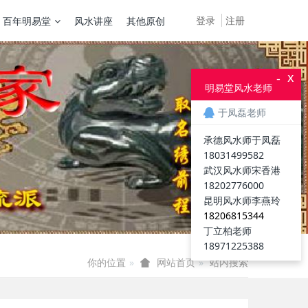
登录
注册
百年明易堂
风水讲座
其他原创
x
-
明易堂风水老师
于凤磊老师
承德风水师于凤磊
18031499582
武汉风水师宋香港
18202776000
昆明风水师李燕玲
18206815344
丁立柏老师
18971225388
你的位置
站内搜索
网站首页