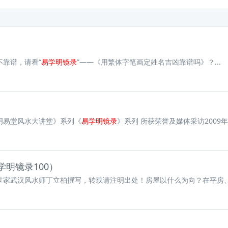
靠谱，请看“
易学明镜录
”——《用繁体字笔画定姓名吉凶靠谱吗》？...
明易堂风水大讲堂》系列《
易学明镜录
》系列 所获荣誉及媒体采访2009
明镜录100）
家武汉风水师丁立柏撰写，转载请注明出处！房屋以什么为向？在平房、别