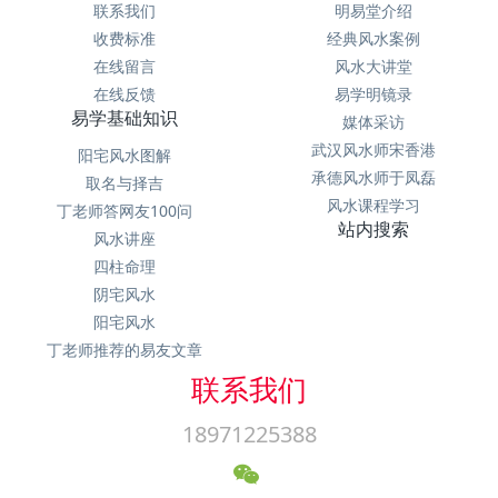
联系我们
明易堂介绍
收费标准
经典风水案例
在线留言
风水大讲堂
在线反馈
易学明镜录
易学基础知识
媒体采访
武汉风水师宋香港
阳宅风水图解
承德风水师于凤磊
取名与择吉
风水课程学习
丁老师答网友100问
站内搜索
风水讲座
四柱命理
阴宅风水
阳宅风水
丁老师推荐的易友文章
联系我们
18971225388