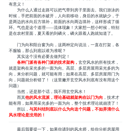
有意义！
为什么人通过走路可以把气带到房子里面去。我们游泳的
时候，手把前面的水破开，人向前移动，身后的水就缺少，于
是两边的水向后方填补，前面的水向两边填补，这样形成了循
环。气也是这个道理——流体现象！大家想一想小时候，特别
是在农村里面，夏天看的到磷火，磷火跟着人跑就知道了。
门为向和阳台窗为向，这两种定向说法，一直在打架，各
不服输，那么到底以谁为准呢？
其实这个没有必要去做判定！
各种门派有各种门派的技术架构，
玄空风水的所有技术，
就是架构在采光多的一面为向。高层、多层房屋用采光多的为
向，来分析问题，就可能有用；如果在高层、多层房屋用门为
向，问题就分析错了！（这里撇开玄空风水到底有没有用这个
问题）
当然，还是那个话，我不用玄空风水！
而其
他的风水流派，理论基础就架构在以门为向
，技术才
能有用，如果用采光多的一面为向，整个技术理论就崩溃了！
所以，
与其纠结到底以什么为向这个问题，不如弄清什么
风水理论是没用的！
最后我要提一下，如果你请到的风水师，给你分析房屋用