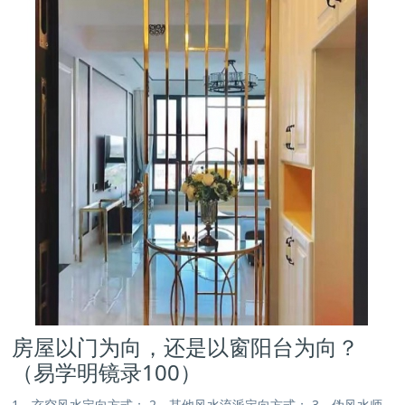
房屋以门为向，还是以窗阳台为向？
（易学明镜录100）
1、玄空风水定向方式； 2、其他风水流派定向方式； 3、伪风水师