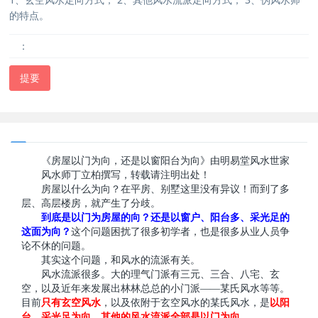
的特点。
：
提要
《房屋以门为向，还是以窗阳台为向》由明易堂风水世家
武汉
风水师丁立柏撰写，转载请注明出处！
房屋以什么为向？在平房、别墅这里没有异议！而到了多
层、高层楼房，就产生了分歧。
到底是以门为房屋的向？还是以窗户、阳台多、采光足的
这面为向？
这个问题困扰了很多初学者，也是很多从业人员争
论不休的问题。
其实这个问题，和风水的流派有关。
风水流派很多。大的理气门派有三元、三合、八宅、玄
空，以及近年来发展出林林总总的小门派——某氏风水等等。
目前
只有玄空风水
，以及依附于玄空风水的某氏风水，是
以阳
台、采光足为向
，
其他的风水流派全部是以门为向。