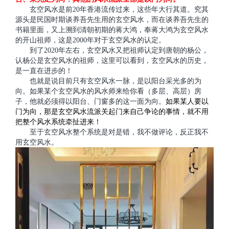
玄空风水是前20年香港流传过来，这些年大行其道。究其
源头是民国时期谈养吾先生用的玄空风水，而在谈养吾先生的
书籍里面，又上溯到清朝初期的蒋大鸿，奉蒋大鸿为玄空风水
的开山祖师，这是2000年对于玄空风水的认定。
到了2020年左右，玄空风水又把祖师认定到唐朝的杨公，
认杨公是玄空风水的祖师，这里可以看到，玄空风水的历史，
是一直在进步的！
也就是说目前只有玄空风水一脉，是以阳台采光多的为
向。如果某个玄空风水的风水师来给你看（多层、高层）房
子，他就必须得以阳台、门窗多的这一面为向。
如果某人要以
门为向，那是玄空风水流派关起门来自己争论的事情，就不用
把整个风水系统牵扯进来！
至于玄空风水整个系统是对是错，我不做评论，反正我不
用玄空风水。