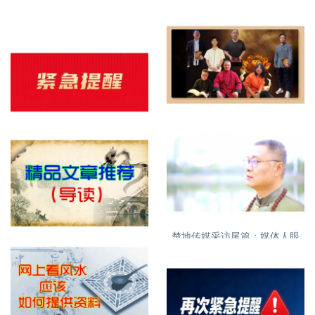
明易堂成员介绍
紧急提醒，明易堂有重名，大
家需看清
楚地传媒采访尾篇：媒体人眼
特别推荐精品文章
中的丁立柏老师16