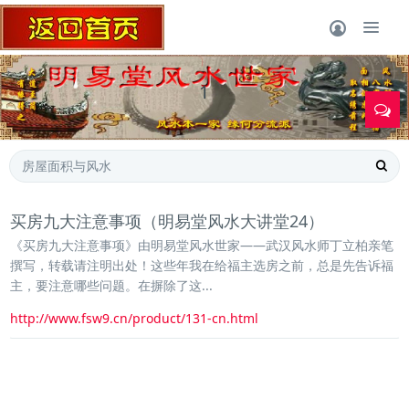
1
买房九大注意事项（明易堂风水大讲堂24）
《买房九大注意事项》由明易堂风水世家——武汉风水师丁立柏亲笔
撰写，转载请注明出处！这些年我在给福主选房之前，总是先告诉福
主，要注意哪些问题。在摒除了这...
http://www.fsw9.cn/product/131-cn.html