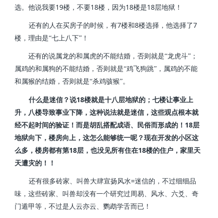
19
18
18
18
选。他说我要
楼，不要
楼，因为
楼是
层地狱！
7
8
7
还有的人在买房子的时候，有
楼和
楼选择，他选择了
楼，理由是“七上八下”！
还有的说属龙的和属虎的不能结婚，否则就是“龙虎斗”；
属鸡的和属狗的不能结婚，否则就是“鸡飞狗跳”，属鸡的不能
和属猴的结婚，否则就是“杀鸡骇猴”。
18
什么是迷信？说
楼就是十八层地狱的；七楼让事业上
升，八楼导致事业下降，这种说法就是迷信，这些观点根本就
18
经不起时间的验证！而是胡乱搭配成语、民俗而形成的！
层
地狱向下，楼房向上，这怎么能够统一呢？现在开发的小区这
18
18
么多，楼房都有第
层，也没见所有住在
楼的住户，家里天
天遭灾的！！
=
还有很多砖家、叫兽大肆宣扬风水
迷信的，不过细细品
味，这些砖家、叫兽却没有一个研究过周易、风水、六爻、奇
门遁甲等，不过是人云亦云、鹦鹉学舌而已！