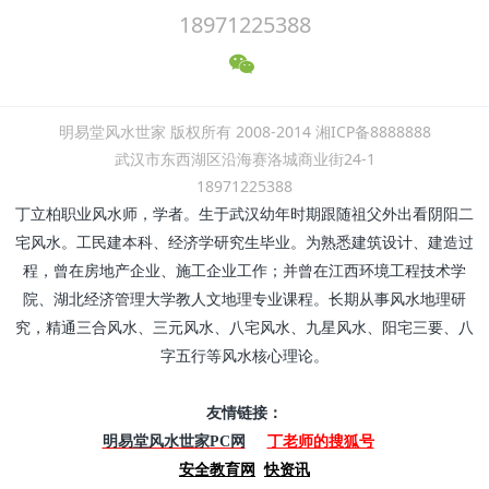
18971225388
明易堂风水世家 版权所有 2008-2014 湘ICP备8888888
武汉市东西湖区沿海赛洛城商业街24-1
18971225388
丁立柏职业风水师，学者。生于武汉幼年时期跟随祖父外出看阴阳二
宅风水。工民建本科、经济学研究生毕业。为熟悉建筑设计、建造过
程，曾在房地产企业、施工企业工作；并曾在江西环境工程技术学
院、湖北经济管理大学教人文地理专业课程。长期从事风水地理研
究，精通三合风水、三元风水、八宅风水、九星风水、阳宅三要、八
字五行等风水核心理论。
友情链接：
丁老师的搜狐号
明易堂风水世家PC网
安全教育网
快资讯