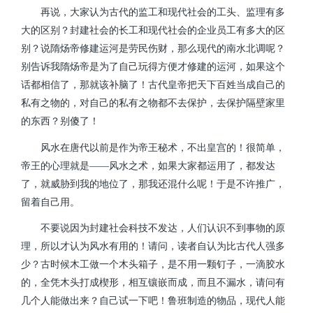
再说，大家认为古代的监工和现代社会的工头、监理有多
大的区别？封建社会的长工和现代社会的企业员工有多大的区
别？说隋炀帝修建运河是劳民伤财，那么现代的南水北调呢？
别告诉我隋炀帝是为了自己玩得方便才修建的运河，如果这个
话都相信了，那就该补脑了！古代皇帝把天下百姓当成自己的
私有之物的，对自己的私有之物都不去保护，去保护隔壁家里
的东西？别傻了！
风水在唐代以前是作为帝王秘术，不出皇宫的！很简单，
帝王的心理就是——风水之术，如果大家都运用了，都发达
了，就威胁到我的地位了，那我还混什么呢！于是不许推广，
留着自己用。
不要说因为封建社会科技不发达，人们认识不到事物的原
理，所以才认为风水有用的！请问，读者自认为比古代人强多
少？古时候木工做一个木头箱子，是不用一颗钉子，一滴胶水
的，全凭木头打成楔形，相互镶嵌而成，而且不漏水，请问有
几个人能做出来？自己试一下吧！鲁班制造的物品，现代人能