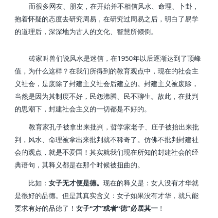
而很多网友、朋友，在开始并不相信风水、命理、卜卦，
抱着怀疑的态度去研究周易，在研究过周易之后，明白了易学
的道理后，深深地为古人的文化、智慧所倾倒。
1950
砖家叫兽们说风水是迷信，在
年以后逐渐达到了顶峰
值，为什么这样？在我们所得到的教育观点中，现在的社会主
义社会，是废除了封建主义社会后建立的。封建主义被废除，
当然是因为其制度不好，民怨沸腾、民不聊生。故此，在批判
的思潮下，封建社会主义的一切都是不好的。
教育家孔子被拿出来批判，哲学家老子、庄子被抬出来批
判，风水、命理被拿出来批判就不稀奇了。仿佛不批判封建社
会的观点，就是不爱国！其实就我们现在所知的封建社会的经
典语句，其释义都是在那个时候被扭曲的。
比如：
女子无才便是德。
现在的释义是：女人没有才华就
是很好的品德。但是其真实含义：女子如果没有才华，就只能
要求有好的品德了！
女子“才”或者“德”必居其一
！