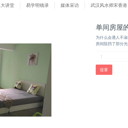
水大讲堂
易学明镜录
媒体采访
武汉风水师宋香港
单间房屋
为什么会遇人不淑
房间阻挡了部分光
：
提要