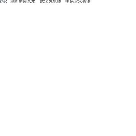
标签:
单间房屋风水
武汉风水师
明易堂宋香港