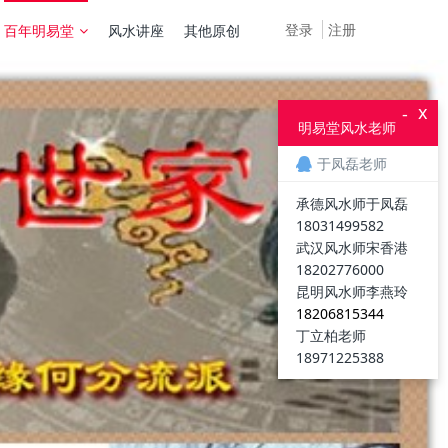
登录
注册
百年明易堂
风水讲座
其他原创
x
-
明易堂风水老师
于凤磊老师
承德风水师于凤磊
18031499582
武汉风水师宋香港
18202776000
昆明风水师李燕玲
18206815344
丁立柏老师
18971225388