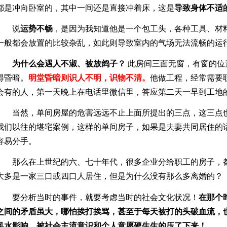
都是冲向卧室的，其中一间还是直接冲着床，这是
导致身体不适
说
运势不畅
，是因为我知道他是一个包工头，各种工具、材
一般都会放置的比较杂乱，如此则导致室内的气场无法流畅的运
为什么会遇人不淑、被放鸽子？
此房间三面无窗，有窗的位
得昏暗。
明堂昏暗则识人不明，识物不清。
他做工程，经常需要
会有的人，第一天晚上在电话里微信里，答应第二天一早到工地
当然，单间房屋的危害远远不止上面所提出的三点，这三点
我们以往的堪宅案例，这样的单间房子，如果是夫妻共同居住的
容易分手。
那么在上世纪的六、七十年代，很多企业分给职工的房子，
大多是一家三口或四口人居住，但是为什么没有那么多离婚的？
要分析当时的事件，就要考虑当时的社会文化状况！
在那个
之间的矛盾虽大，哪怕挨打挨骂，甚至于每天被打的头破血流，
风水影响，被社会主流意识和个人意愿硬生生的压了下来！