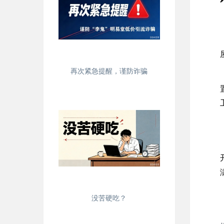
再次紧急提醒，谨防诈骗
没苦硬吃？