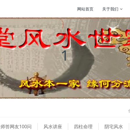
网站首页
关于我们
1
师答网友100问
风水讲座
四柱命理
阴宅风水