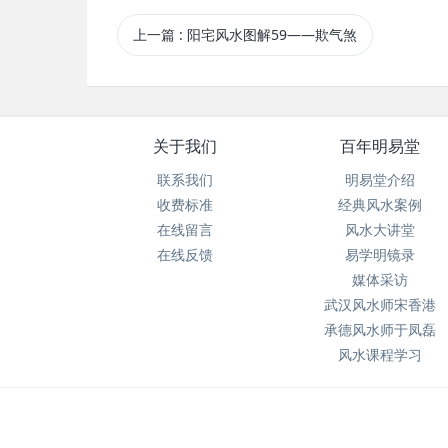
上一篇
: 阳宅风水图解59——欺气煞
关于我们
百年明易堂
联系我们
明易堂介绍
收费标准
经典风水案例
在线留言
风水大讲堂
在线反馈
易学明镜录
媒体采访
武汉风水师宋香港
承德风水师于凤磊
风水课程学习