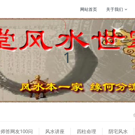
网站首页
关于我们
1
师答网友100问
风水讲座
四柱命理
阴宅风水