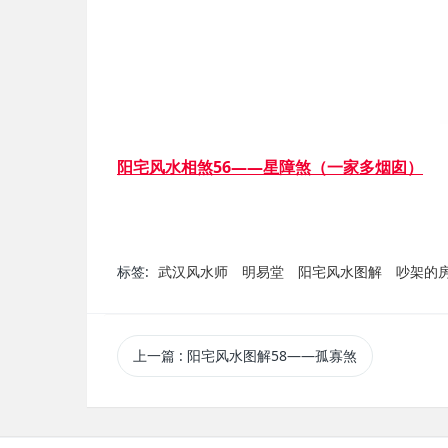
阳宅风水相煞56——星障煞（一家多烟囱）
标签:
武汉风水师
明易堂
阳宅风水图解
吵架的
上一篇
: 阳宅风水图解58——孤寡煞