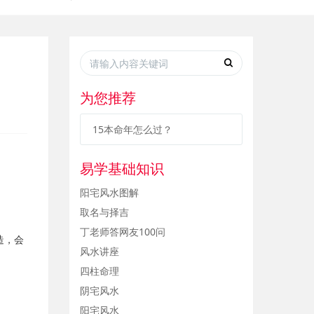
为您推荐
15本命年怎么过？
易学基础知识
阳宅风水图解
取名与择吉
丁老师答网友100问
造，会
风水讲座
四柱命理
阴宅风水
阳宅风水