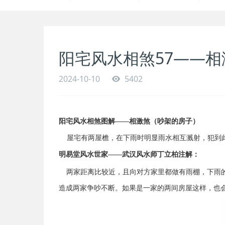
阳宅风水相煞57——相
2024-10-10
5402
阳宅风水相煞图解——相激煞（吵架的房子）
屋宅有两屋檐，在下雨时明显雨水相互溅射，犯到此
明易堂风水世家——武汉风水师丁立柏注解：
两家距离比较近，且向对方家里都做有雨棚，下雨
造成两家争吵不断。如果是一家的两间房屋这样，也