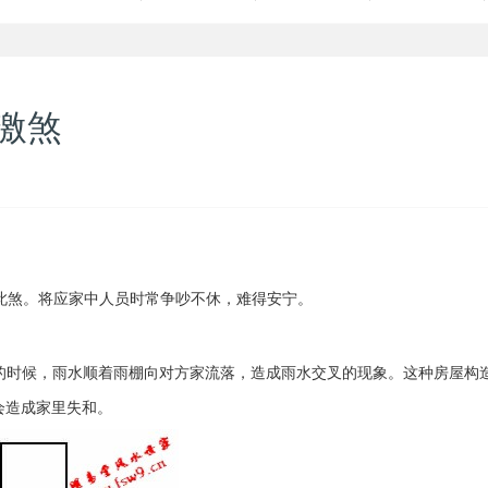
激煞
煞。将应家中人员时常争吵不休，难得安宁。
的时候，雨水顺着雨棚向对方家流落，造成雨水交叉的现象。这种房屋构
会造成家里失和。