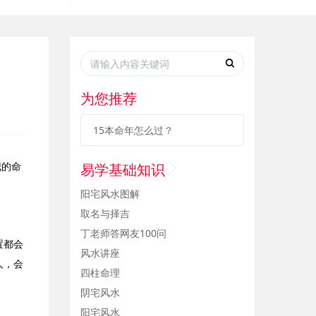
为您推荐
15本命年怎么过？
易学基础知识
我的命
阳宅风水图解
取名与择吉
丁老师答网友100问
置都会
风水讲座
人，会
四柱命理
阴宅风水
阳宅风水