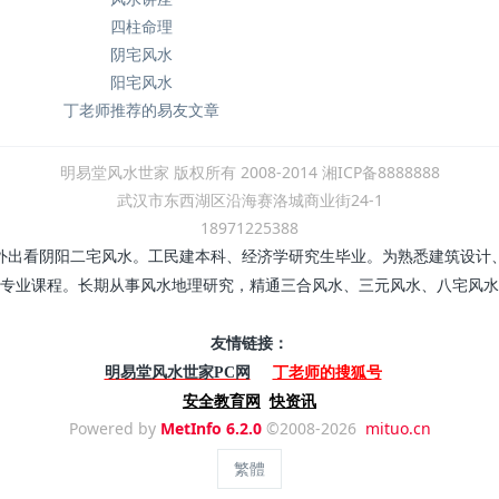
四柱命理
阴宅风水
阳宅风水
丁老师推荐的易友文章
明易堂风水世家 版权所有 2008-2014 湘ICP备8888888
武汉市东西湖区沿海赛洛城商业街24-1
18971225388
外出看阴阳二宅风水。工民建本科、经济学研究生毕业。为熟悉建筑设计
专业课程。长期从事风水地理研究，精通三合风水、三元风水、八宅风水
友情链接：
丁老师的搜狐号
明易堂风水世家PC网
安全教育网
快资讯
Powered by
MetInfo 6.2.0
©2008-2026
mituo.cn
繁體