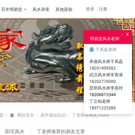
登录
注册
百年明易堂
风水讲座
其他原创
x
-
明易堂风水老师
于凤磊老师
承德风水师于凤磊
18031499582
武汉风水师宋香港
18202776000
昆明风水师李燕玲
18206815344
丁立柏老师
18971225388
置
易学基础知识
丁老师答网友100问
网站首页
阳宅风水
丁老师推荐的易友文章