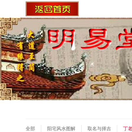
全部
阳宅风水图解
取名与择吉
丁老