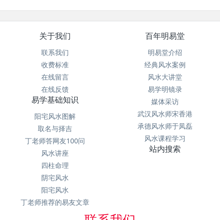
关于我们
百年明易堂
联系我们
明易堂介绍
收费标准
经典风水案例
在线留言
风水大讲堂
在线反馈
易学明镜录
易学基础知识
媒体采访
武汉风水师宋香港
阳宅风水图解
承德风水师于凤磊
取名与择吉
风水课程学习
丁老师答网友100问
站内搜索
风水讲座
四柱命理
阴宅风水
阳宅风水
丁老师推荐的易友文章
联系我们