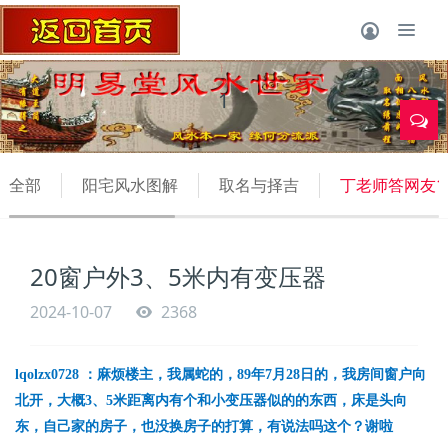
1
全部
阳宅风水图解
取名与择吉
丁老师答网友1
20窗户外3、5米内有变压器
2024-10-07
2368
lqolzx0728
：麻烦楼主，我属蛇的，
89
年
7
月
28
日的，我房间窗户向
北开，大概
3
、
5
米距离内有个和小变压器似的的东西，床是头向
东，自己家的房子，也没换房子的打算，有说法吗这个？谢啦