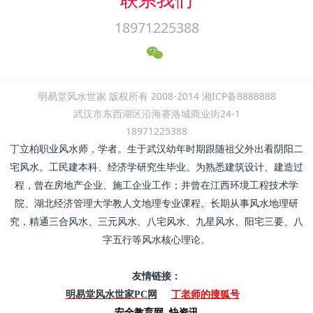
18971225388
明易堂风水世家 版权所有 2008-2014 湘ICP备8888888
武汉市东西湖区沿海赛洛城商业街24-1
18971225388
丁立柏职业风水师，学者。生于武汉幼年时期跟随祖父外出看阴阳二
宅风水。工民建本科、经济学研究生毕业。为熟悉建筑设计、建造过
程，曾在房地产企业、施工企业工作；并曾在江西环境工程技术学
院、湖北经济管理大学教人文地理专业课程。长期从事风水地理研
究，精通三合风水、三元风水、八宅风水、九星风水、阳宅三要、八
字五行等风水核心理论。
友情链接：
丁老师的搜狐号
明易堂风水世家PC网
安全教育网
快资讯