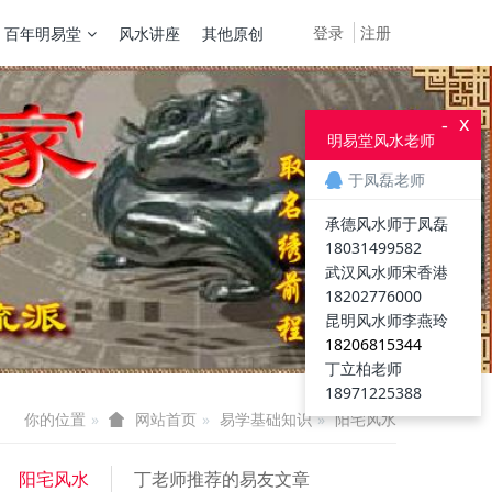
登录
注册
百年明易堂
风水讲座
其他原创
x
-
明易堂风水老师
于凤磊老师
承德风水师于凤磊
18031499582
武汉风水师宋香港
18202776000
昆明风水师李燕玲
18206815344
丁立柏老师
18971225388
你的位置
易学基础知识
阳宅风水
网站首页
阳宅风水
丁老师推荐的易友文章