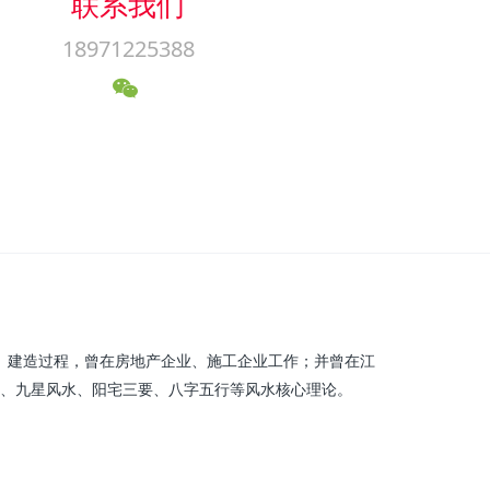
联系我们
18971225388
、建造过程，曾在房地产企业、施工企业工作；并曾在江
、九星风水、阳宅三要、八字五行等风水核心理论。