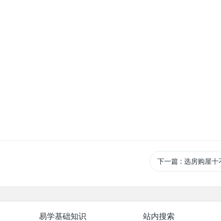
下一篇
: 选房购屋十
易学基础知识
站内搜索