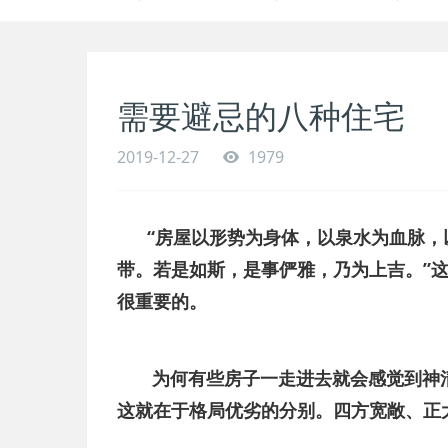
需要避忌的八种住宅
2019-12-27
1979
“房屋以形势为身体，以泉水为血脉，
带。若是如斯，是事俨雅，乃为上吉。”
很重要的。
为何有些房子一走进去就会感觉到神清
这就在于格局优劣的分别。四方宽敞、正