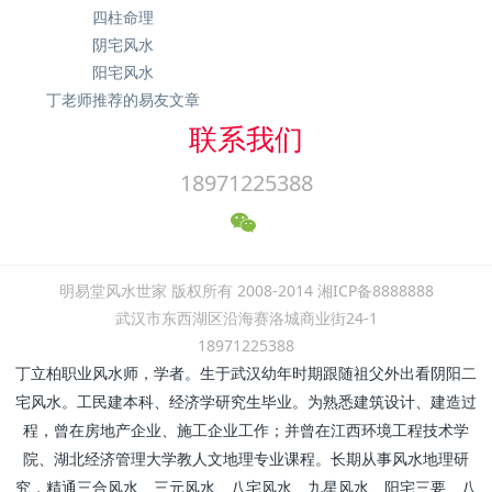
四柱命理
阴宅风水
阳宅风水
丁老师推荐的易友文章
联系我们
18971225388
明易堂风水世家 版权所有 2008-2014 湘ICP备8888888
武汉市东西湖区沿海赛洛城商业街24-1
18971225388
丁立柏职业风水师，学者。生于武汉幼年时期跟随祖父外出看阴阳二
宅风水。工民建本科、经济学研究生毕业。为熟悉建筑设计、建造过
程，曾在房地产企业、施工企业工作；并曾在江西环境工程技术学
院、湖北经济管理大学教人文地理专业课程。长期从事风水地理研
究，精通三合风水、三元风水、八宅风水、九星风水、阳宅三要、八