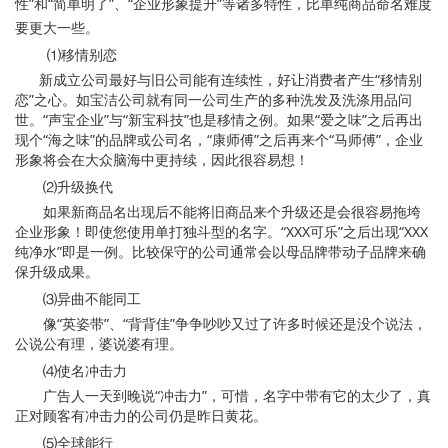
性”和“简单明了”、“企业形象提升”等诸多特性，比单纯商品命名难度
要更大一些。
⑴移情别恋
新成立公司最好与旧公司能有连续性，好让消费者产生“移情别
恋”之心。如宝洁公司就有同一公司生产的多种洗发及洗涤用品问
世。“声宝企业”与“新宝科技”也是移情之例。如果“爱之味”之后再出
现个“海之味”的品牌或公司名，“康师傅”之后再来个“马师傅”，企业
形象将会在大众脑海中更持续，因此很容易想！
⑵升级换代
如果新商品名出现后不能将旧商品来个升级还是会很容易拖垮
企业形象！即使您使用单打独斗型的名字。“XXX可乐”之后出现“XXX
纯净水”即是一例。比较保守的公司通常会以母品牌带动子品牌来确
保升级成果。
⑶异曲不能同工
像“英姿带”、“背背佳”争争吵吵又过了许多时候还是没个说法，
公说公有理，婆说婆有理。
⑷使名冲击力
广告人一天到晚说“冲击力”，可惜，名字中带有它的太少了，真
正对顾客有冲击力的公司仍是昨日黄花。
⑸全球能行