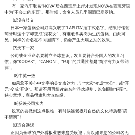
有一家汽车取名“NOVA”后在西班牙上岸才发现NOVA在西班牙语
中为“不会走的东西”。那时候，命名人员几乎泪洒巴塞罗纳。
⑹没有歧义
日本一家蛋糕公司好高兴取了“LAPUTA”拉丁式名字。结果行销葡
萄牙时这个字却变成“烟花女”，有谁敢拿卖肉为生的蛋糕。由此可
见，同样的命名在不同国情下，仍会产生天壤之别的效果。
⑺天下一家
公司或企业命名要树立全球意识，发音要符合外国人的发音习
惯，像“KODAK”、“CANON”、“FUJI”的共通性都是“简洁有力又带韵
律”。
⑻中英一致
如果您不关心中文字的英文表达力，让“大宏”变成“大公”，或“开
元”变成“开涮”。那请不用再细读命名的游戏规则，以免眼睛“闪到”。
缺少意境，商品很难和大众结缘。
⑼反映公司实力
说真的要做到这点很难，有时候连老板对自己的文化特质都“搞
不清爽”！
⑽适合远观
正因为全球的户外看板业愈来愈受欢迎，所以如果您的公司名无