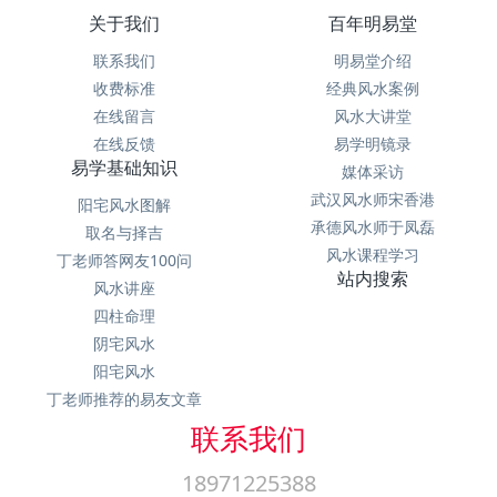
关于我们
百年明易堂
联系我们
明易堂介绍
收费标准
经典风水案例
在线留言
风水大讲堂
在线反馈
易学明镜录
易学基础知识
媒体采访
武汉风水师宋香港
阳宅风水图解
承德风水师于凤磊
取名与择吉
风水课程学习
丁老师答网友100问
站内搜索
风水讲座
四柱命理
阴宅风水
阳宅风水
丁老师推荐的易友文章
联系我们
18971225388