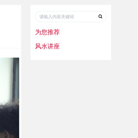
为您推荐
风水讲座