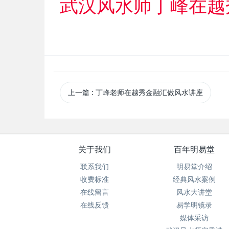
武汉风水师丁峰在越
上一篇
: 丁峰老师在越秀金融汇做风水讲座
关于我们
百年明易堂
联系我们
明易堂介绍
收费标准
经典风水案例
在线留言
风水大讲堂
在线反馈
易学明镜录
媒体采访