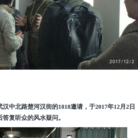
武汉中北路楚河汉街的1818邀请，
于2017年12月2
后答复
听众的
风水疑问。