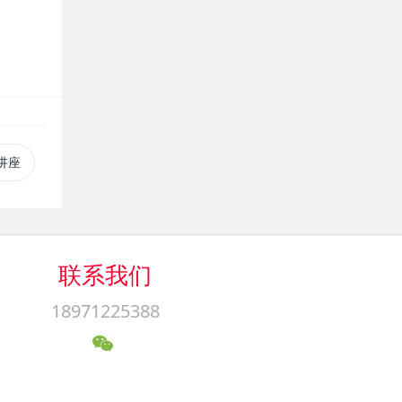
讲座
联系我们
18971225388