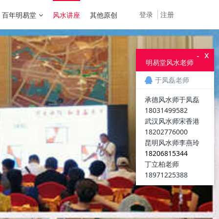
登录
注册
百年明易堂
风水讲座
其他原创
x
-
明易堂风水老师
于凤磊老师
承德风水师于凤磊
18031499582
武汉风水师宋香港
18202776000
昆明风水师李燕玲
18206815344
丁立柏老师
18971225388