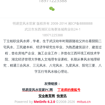
18971225388
明易堂风水世家 版权所有 2008-2014 湘ICP备8888888
武汉市东西湖区沿海赛洛城商业街24-1
18971225388
丁立柏职业风水师，学者。生于武汉幼年时期跟随祖父外出看阴阳二
宅风水。工民建本科、经济学研究生毕业。为熟悉建筑设计、建造过
程，曾在房地产企业、施工企业工作；并曾在江西环境工程技术学
院、湖北经济管理大学教人文地理专业课程。长期从事风水地理研
究，精通三合风水、三元风水、八宅风水、九星风水、阳宅三要、八
字五行等风水核心理论。
友情链接：
丁老师的搜狐号
明易堂风水世家PC网
安全教育网
快资讯
Powered by
MetInfo 6.2.0
©2008-2026
mituo.cn