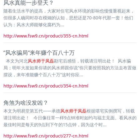
风水真能一步登天？
随着生活水平的提高，大家对住宅风水环境的影响也慢慢重视起来，
但很多人确同时存在模煳的认知，思想还是70-80年代那一套！他们
认为：风水大师能够化腐朽为...
http://www.fsw9.cn/product/355-cn.html
“风水骗局“来年赚个百八十万
本文为河北
风水师于凤磊
勘宅后感悟，转载请注明出处！ 风水骗
局；明年大发如果你请的风水师跟你说“你只要按照我的方法去布置做
摆设，来年准能赚个百八十万”这时你应...
http://www.fsw9.cn/product/354-cn.html
角煞为啥没发凶？
本文为明易堂第五代——承德
风水师于凤磊
根据堪宅实例撰写，转载
请注明出处！ 今日像往常一样9点钟准时如约与福主见面。看风水的
最佳时间是每天的9点到下午的15点钟，因为这个时...
http://www.fsw9.cn/product/277-cn.html