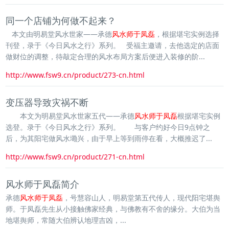
同一个店铺为何做不起来？
本文由明易堂风水世家——承德
风水师于凤磊
，根据堪宅实例选择
刊登，录于《今日风水之行》系列。 受福主邀请，去他选定的店面
做财位的调整，待敲定合理的风水布局方案后便进入装修的阶...
http://www.fsw9.cn/product/273-cn.html
变压器导致灾祸不断
本文为明易堂风水世家五代——承德
风水师于凤磊
根据堪宅实例
选登。录于《今日风水之行》系列。 与客户约好今日9点钟之
后，为其阳宅做风水墈兴，由于早上等到雨停在看，大概推迟了...
http://www.fsw9.cn/product/271-cn.html
风水师于凤磊简介
承德
风水师于凤磊
，号慧容山人，明易堂第五代传人，现代阳宅堪舆
师。于凤磊先生从小接触佛家经典，与佛教有不舍的缘分。大伯为当
地堪舆师，常随大伯辨认地理吉凶，...