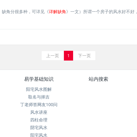
！缺角分很多种，可详见《
详解缺角
》一文）所谓一个房子的风水好不好，就
上一页
1
下一页
易学基础知识
站内搜索
阳宅风水图解
取名与择吉
丁老师答网友100问
风水讲座
四柱命理
阴宅风水
阳宅风水