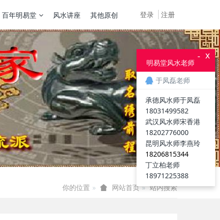
登录
注册
百年明易堂
风水讲座
其他原创
x
-
明易堂风水老师
于凤磊老师
承德风水师于凤磊
18031499582
武汉风水师宋香港
18202776000
昆明风水师李燕玲
18206815344
丁立柏老师
18971225388
你的位置
站内搜索
网站首页