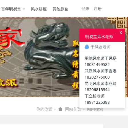
登录
注册
百年明易堂
风水讲座
其他原创
x
-
明易堂风水老师
于凤磊老师
承德风水师于凤磊
18031499582
武汉风水师宋香港
18202776000
昆明风水师李燕玲
18206815344
丁立柏老师
18971225388
你的位置
站内搜索
网站首页