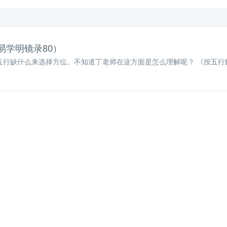
易学明镜录80）
五行缺什么来选择方位。不知道丁老师在这方面是怎么理解呢？ 《按五行缺