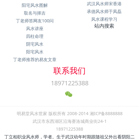
武汉风水师宋香港
阳宅风水图解
承德风水师于凤磊
取名与择吉
风水课程学习
丁老师答网友100问
站内搜索
风水讲座
四柱命理
阴宅风水
阳宅风水
丁老师推荐的易友文章
联系我们
18971225388
明易堂风水世家 版权所有 2008-2014 湘ICP备8888888
武汉市东西湖区沿海赛洛城商业街24-1
18971225388
丁立柏职业风水师，学者。生于武汉幼年时期跟随祖父外出看阴阳二