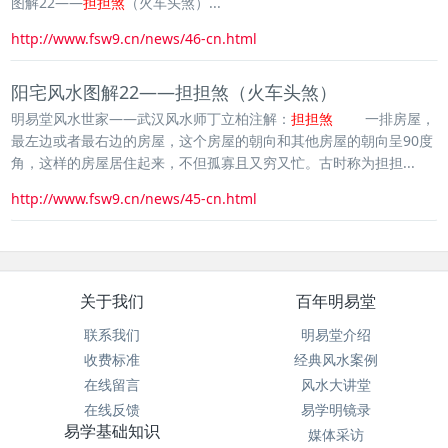
图解22——
担担煞
（火车头煞）...
http://www.fsw9.cn/news/46-cn.html
阳宅风水图解22——担担煞（火车头煞）
明易堂风水世家——武汉风水师丁立柏注解：
担担煞
一排房屋，
最左边或者最右边的房屋，这个房屋的朝向和其他房屋的朝向呈90度
角，这样的房屋居住起来，不但孤寡且又穷又忙。古时称为担担...
http://www.fsw9.cn/news/45-cn.html
关于我们
百年明易堂
联系我们
明易堂介绍
收费标准
经典风水案例
在线留言
风水大讲堂
在线反馈
易学明镜录
易学基础知识
媒体采访