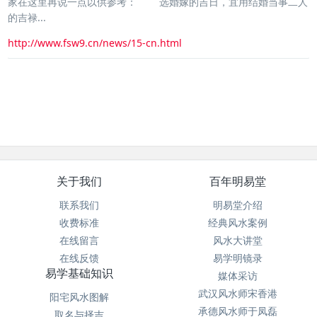
家在这里再说一点以供参考： 选婚嫁的吉日，宜用结婚当事二人
的吉禄...
http://www.fsw9.cn/news/15-cn.html
关于我们
百年明易堂
联系我们
明易堂介绍
收费标准
经典风水案例
在线留言
风水大讲堂
在线反馈
易学明镜录
易学基础知识
媒体采访
武汉风水师宋香港
阳宅风水图解
承德风水师于凤磊
取名与择吉