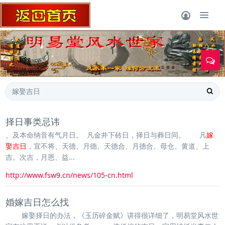
1
择日事类忌讳
、及本命纳音有气月日。 凡金井下砖日，择日与葬日同。 凡
嫁
娶吉日
，宜不将、天德、月德、天德合、月德合、母仓、黄道、上
吉。次吉，月恩、益...
http://www.fsw9.cn/news/105-cn.html
婚嫁吉日怎么找
嫁娶择日的办法，《玉历碎金赋》讲得很详细了，明易堂风水世