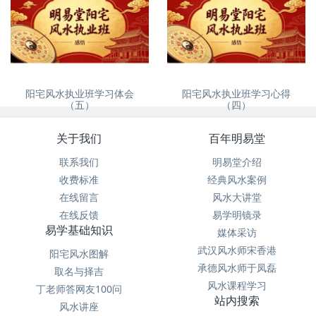
没苦硬吃？
自建房、别墅风水怎么看
阳宅风水执业班学习体会
阳宅风水执业班学习心得
（五）
（四）
关于我们
百年明易堂
联系我们
明易堂介绍
收费标准
经典风水案例
在线留言
风水大讲堂
在线反馈
易学明镜录
易学基础知识
媒体采访
武汉风水师宋香港
阳宅风水图解
承德风水师于凤磊
取名与择吉
风水课程学习
丁老师答网友100问
站内搜索
风水讲座