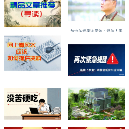
紧急提醒，明易堂有重名，大
家需看清
楚地传媒采访尾篇：媒体人眼
特别推荐精品文章
中的丁立柏老师16
网上看屋宅风水提供什么资料
再次紧急提醒，谨防诈骗