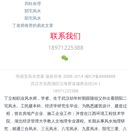
四柱命理
阴宅风水
阳宅风水
丁老师推荐的易友文章
联系我们
18971225388
明易堂风水世家 版权所有 2008-2014 湘ICP备8888888
武汉市东西湖区沿海赛洛城商业街24-1
18971225388
丁立柏职业风水师，学者。生于武汉幼年时期跟随祖父外出看阴阳二
宅风水。工民建本科、经济学研究生毕业。为熟悉建筑设计、建造过
程，曾在房地产企业、施工企业工作；并曾在江西环境工程技术学
院、湖北经济管理大学教人文地理专业课程。长期从事风水地理研
究，精通三合风水、三元风水、八宅风水、九星风水、阳宅三要、八