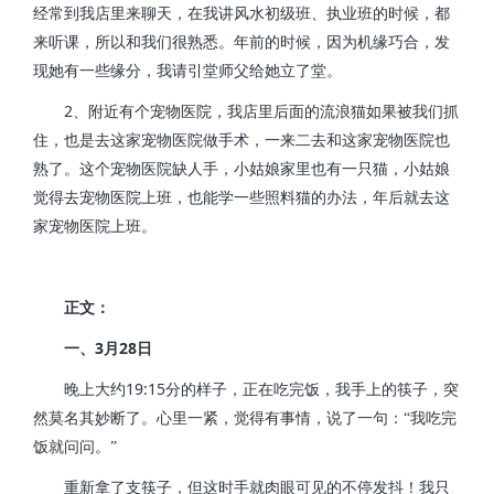
经常到我店里来聊天，在我讲风水初级班、执业班的时候，都
来听课，所以和我们很熟悉。年前的时候，因为机缘巧合，发
现她有一些缘分，我请引堂师父给她立了堂。
2
、附近有个宠物医院，我店里后面的流浪猫如果被我们抓
住，也是去这家宠物医院做手术，一来二去和这家宠物医院也
熟了。这个宠物医院缺人手，小姑娘家里也有一只猫，小姑娘
觉得去宠物医院上班，也能学一些照料猫的办法，年后就去这
家宠物医院上班。
正文：
3
28
一、
月
日
19:15
晚上大约
分的样子，正在吃完饭，我手上的筷子，突
然莫名其妙断了。心里一紧，觉得有事情，说了一句：“我吃完
饭就问问。”
重新拿了支筷子，但这时手就肉眼可见的不停发抖！我只