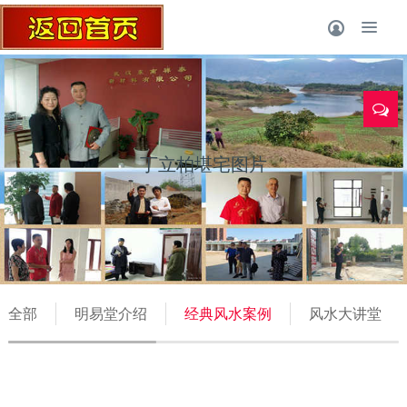
丁立柏堪宅图片
全部
明易堂介绍
经典风水案例
风水大讲堂