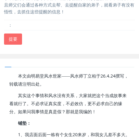
且师父们会通过各种方式去帮、去提醒自家的弟子，就看弟子有没有
悟性，去抓住这些提醒的信息！
：
提要
26.4.24
本文由明易堂风水世家——风水师丁立柏于
撰写，
转载请注明出处。
其实这个事情和风水没有关系，大家就把这个当成故事来
看就行了。不必求证真实度，不必效仿，更不必求自己的缘
分。如果问我事情是真是假？那就是我编的！
铺垫：
1
20
、我店面后面一栋有个女生
来岁，和我女儿差不多大。