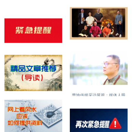
明易堂成员介绍
紧急提醒，明易堂有重名，大
家需看清
楚地传媒采访尾篇：媒体人眼
特别推荐精品文章
中的丁立柏老师16