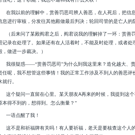
在我以前的理解中，赏善罚恶司辨人善恶，在人死后，把信
信息进行审核，分发往其他殿做最后判决；轮回司管的是亡人的
（后来问了某殿阎君之后，阎君说我的理解掉了一环：赏善
照记录在处理了。如果还有在人活着时，不能及时处理，或者处
殿，做进一步裁决。）
我很疑惑——“赏善罚恶司”为什么到我这里来？造化越大、
责任呢，我不想管这些事情！我的正常工作涉及不到人的善恶评
水就行。
A
这个疑问一直留在心里。某天朋友
再来的时候，我提到这个
原本得不到的，想得到。怎么衡量？”
一语点醒了我！
这不是和祈福牌有关吗！有人要祈福，老天是要核查这个人