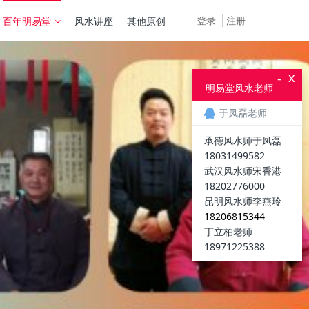
登录
注册
百年明易堂
风水讲座
其他原创
x
-
明易堂风水老师
于凤磊老师
承德风水师于凤磊
18031499582
武汉风水师宋香港
18202776000
昆明风水师李燕玲
18206815344
丁立柏老师
18971225388