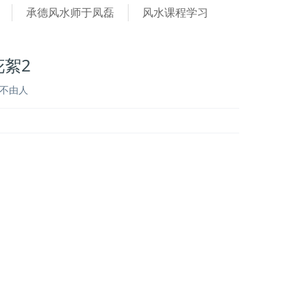
承德风水师于凤磊
风水课程学习
絮2
不由人