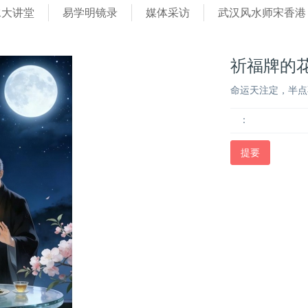
水大讲堂
易学明镜录
媒体采访
武汉风水师宋香港
祈福牌的花
命运天注定，半点
：
提要