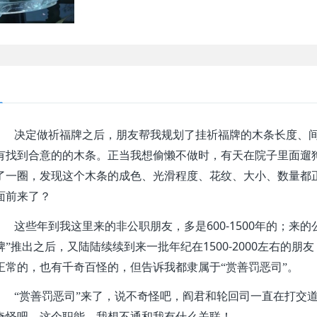
决定做祈福牌之后，朋友帮我规划了挂祈福牌的木条长度、
有找到合意的的木条。正当我想偷懒不做时，有天在院子里面遛
了一圈，发现这个木条的成色、光滑程度、花纹、大小、数量都
面前来了？
600-1500
这些年到我这里来的非公职朋友，多是
年的；来的
1500-2000
牌”推出之后，又陆陆续续到来一批年纪在
左右的朋友
正常的，也有千奇百怪的，但告诉我都隶属于“赏善罚恶司”。
“赏善罚恶司”来了，说不奇怪吧，阎君和轮回司一直在打交
奇怪吧，这个职能，我想不通和我有什么关联！