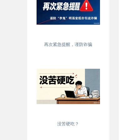
再次紧急提醒，谨防诈骗
没苦硬吃？