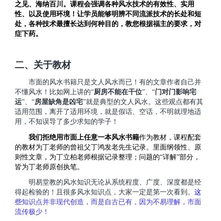
之见、海纳百川。课程会强调各种风水技术的有效性、实用
性、以及使用环境！让学员能够明辨不同流派技术的长处和短
处，各种技术最擅长达到何种目的，教您根据福主的要求，对
症下药。
二、关于教材
市面的风水书籍只是文人风水而已！有的文章作者自己并
不懂风水！比如网上讲的“
厨房不能在干位
”、“
门对门影响宅
运
”、“
房屋缺角是凶宅
”就是典型的文人风水。这些观点都有其
适用范围，离开了适用环境，就是假话、空话，不明就理地适
用，不知误导了多少求知的学子！
我们拒绝用市面上任意一本风水书籍
作为教材，课程配套
的教材为丁老师的曾祖父丁鸿发老先生记录。里面纲领性、原
则性文章，为丁立柏老师根据记录整理；问题的“详解”部分，
皆为丁老师原创执笔。
明易堂教的风水知识无论从系统程度、广度、深度都是经
得起检验的！且很多风水知识点，大家一定是第一次看到。
这
些
知识点并非现代创造，而是自古已有，因为不易理解，市面
流传极少！