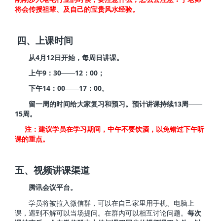
将会传授祖辈、及自己的宝贵风水经验。
四、上课时间
4
12
从
月
日开始，每周日讲课。
9
30
12
00
上午
：
——
：
；
14
00
17
00
下午
：
——
：
。
13
留一周的时间给大家复习和预习。预计讲课持续
周——
15
周。
注：建议学员在学习期间，中午不要饮酒，以免错过下午听
课的重点。
五、视频讲课渠道
腾讯会议平台。
学员将被拉入微信群，可以在自己家里用手机、电脑上
课，遇到不解可以当场提问。在群内可以相互讨论问题。
每次