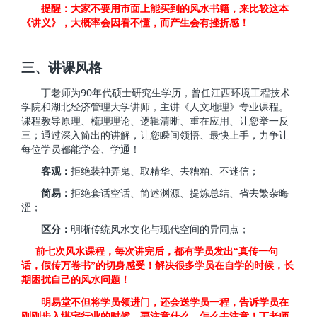
提醒：大家不要用市面上能买到的风水书籍，来比较这本
《讲义》，大概率会因看不懂，而产生会有挫折感！
三、讲课风格
90
丁老师为
年代硕士研究生学历，曾任江西环境工程技术
学院和湖北经济管理大学讲师，主讲《人文地理》专业课程。
课程教导原理、梳理理论、逻辑清晰、重在应用、让您举一反
三；通过深入简出的讲解，让您瞬间领悟、最快上手，力争让
每位学员都能学会、学通！
客观：
拒绝装神弄鬼、取精华、去糟粕、不迷信；
简易：
拒绝套话空话、简述渊源、提炼总结、省去繁杂晦
涩；
区分：
明晰传统风水文化与现代空间的异同点；
前七次风水课程，每次讲完后，都有学员发出“真传一句
话，假传万卷书”的切身感受！解决很多学员在自学的时候，长
期困扰自己的风水问题！
明易堂不但将学员领进门，还会送学员一程，告诉学员在
刚刚步入堪宅行业的时候，要注意什么，怎么去注意！丁老师