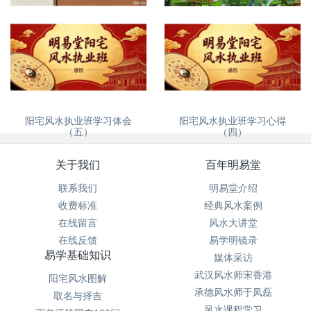
没苦硬吃？
自建房、别墅风水怎么看
阳宅风水执业班学习体会
阳宅风水执业班学习心得
（五）
（四）
关于我们
百年明易堂
联系我们
明易堂介绍
收费标准
经典风水案例
在线留言
风水大讲堂
在线反馈
易学明镜录
易学基础知识
媒体采访
武汉风水师宋香港
阳宅风水图解
承德风水师于凤磊
取名与择吉
风水课程学习