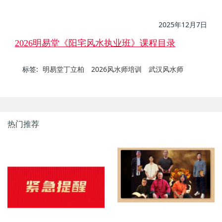
2025
12
7
年
月
日
2026明易堂《阳宅风水执业班》课程目录
标签:
明易堂丁立柏
2026风水师培训
武汉风水师
热门推荐
明易堂成员介绍