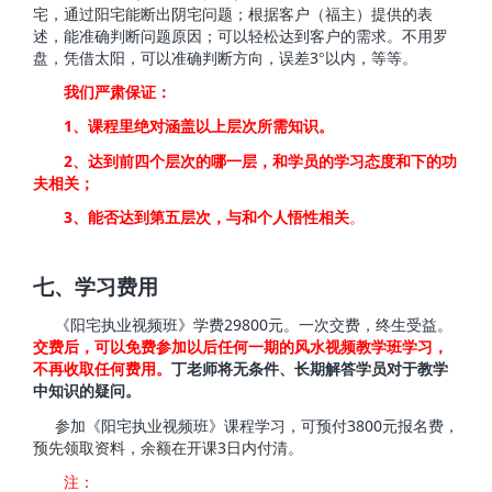
宅，通过阳宅能断出阴宅问题；根据客户（福主）提供的表
述，能准确判断问题原因；可以轻松达到客户的需求。不用罗
3
盘，凭借太阳，可以准确判断方向，误差
°以内，等等。
我们严肃保证：
1
、课程里绝对涵盖以上层次所需知识。
2
、达到前四个层次的哪一层，和学员的学习态度和下的功
夫相关；
3
、能否达到第五层次，与和个人悟性相关
。
七、学习费用
29800
《阳宅执业视频班》学费
元。一次交费，终生受益。
交费后，可以免费参加以后任何一期的风水视频教学班学习，
不再收取任何费用。
丁老师将无条件、长期解答学员对于教学
中知识的疑问。
3800
参加《阳宅执业视频班》课程学习，可预付
元报名费，
3
预先领取资料，余额在开课
日内付清。
注：