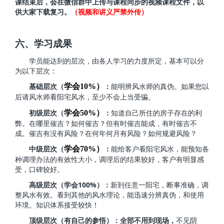
课结束后，会在微信群中上传与课程同步的视频课程文件，以
供大家下载复习。
（视频和讲义严禁外传）
六、学习成果
学员能达到的层次，由各人学习的力度所定，基本可以分
为以下层次：
学会10%）
基础层次（
：
能明辨风水师的真伪。如果您以
后请风水师看阳宅风水，至少不会上当受骗。
学会50%）
初级层次（
：
知道自己所住的房子存在的利
弊。在哪里催吉？如何催吉？但有时催吉能成，有时催吉不
成。催吉有没有风险？在何年何月有风险？如何规避风险？
学会70%）
中级层次（
：
能给客户看阳宅风水，能预知各
种调理办法的有效性大小，调理后的结果较好，客户有明显感
受，口碑较好。
100%
高级层次（学会
）：
新到任意一阳宅，断事准确，调
整风水有效。看到其他的风水理论，能迅速分辨真伪，和使用
环境。知识体系接受较快！
顶级层次（有自己的参悟）：全部不用到现场，
不见阴