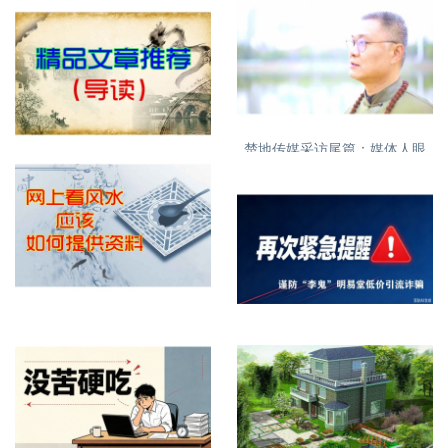
紧急提醒，明易堂有重名，大
家需看清
楚地传媒采访尾篇：媒体人眼
特别推荐精品文章
中的丁立柏老师16
网上看屋宅风水提供什么资料
再次紧急提醒，谨防诈骗