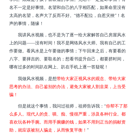
名不一定是好事情。名望和自己的八字相匹配，如果命里没有
太高的名望，名声大了反而不好。“德不配位，自惹灾殃”！名
声的事情，随缘！
我讲风水视频，也不是为了逐一给大家解答自己房屋风水
上的问题——没有时间！我不是网络风水大师。我有自己的工
作要做。看风水是上午要做的事情；下午回来之后，有要看的
八字、要择吉的、要取名的；想看书提升自己，都要挤时间，
哪有过多的时间趴在网上、趴在手机上逐一答疑呢！
我做风水视频，是想
带给大家正视风水的观念、带给大家
思考的办法、自己鉴别的办法，避免大家被人割韭菜，上当受
骗！
但是就这个事情，我问过祖师，祖师告诉我：“
你帮不了那
么多人。现代人的贪、嗔、痴、慢很严重，涉及各种行业。都
喜欢玩各种手腕。而用手腕赚的钱，如果不用到正当的捐献资
助，就应该被别人骗走，从而恢复平衡！
”