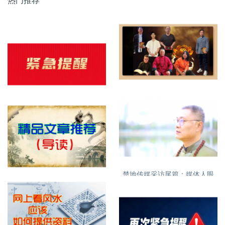
明易堂成员介绍
紧急提醒，明易堂有重名，大
家需看清
楚地传媒采访尾篇：媒体人眼
特别推荐精品文章
中的丁立柏老师16