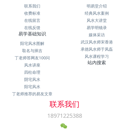
联系我们
明易堂介绍
收费标准
经典风水案例
在线留言
风水大讲堂
在线反馈
易学明镜录
易学基础知识
媒体采访
武汉风水师宋香港
阳宅风水图解
承德风水师于凤磊
取名与择吉
风水课程学习
丁老师答网友100问
站内搜索
风水讲座
四柱命理
阴宅风水
阳宅风水
丁老师推荐的易友文章
联系我们
18971225388