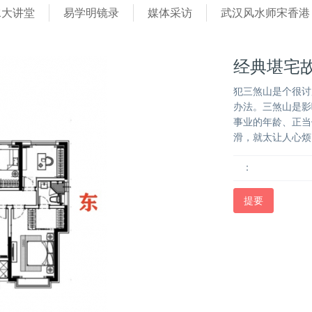
水大讲堂
易学明镜录
媒体采访
武汉风水师宋香港
经典堪宅
犯三煞山是个很讨
办法。三煞山是影
事业的年龄、正当
滑，就太让人心烦
：
提要