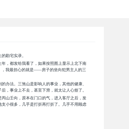
生的勘宅实录。
生年，都发给我看了，如果按照图上显示上北下南
），我最担心的就是——房子的坐向犯男主人的三
别的办法。三煞山是影响人的事业，其他的健康、
子后，事业上不去，甚至下滑，就太让人心烦了。
是丙山壬向，原本在门口的气，进入客厅之后，发
地支小很多，几乎是打折再打折了。几乎不用顾虑