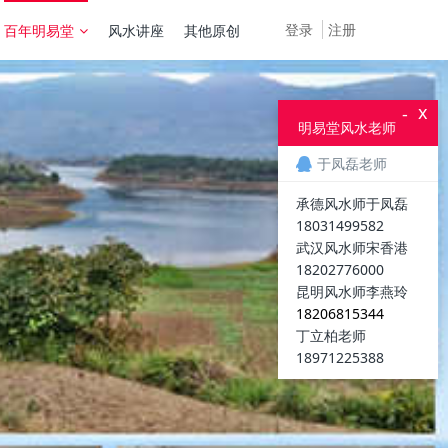
登录
注册
百年明易堂
风水讲座
其他原创
x
-
明易堂风水老师
于凤磊老师
承德风水师于凤磊
18031499582
武汉风水师宋香港
18202776000
昆明风水师李燕玲
18206815344
丁立柏老师
18971225388