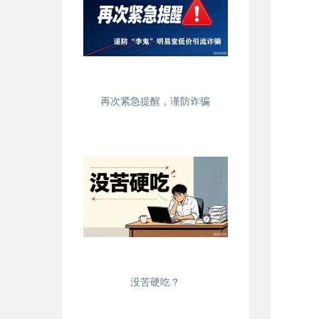
再次紧急提醒，谨防诈骗
没苦硬吃？