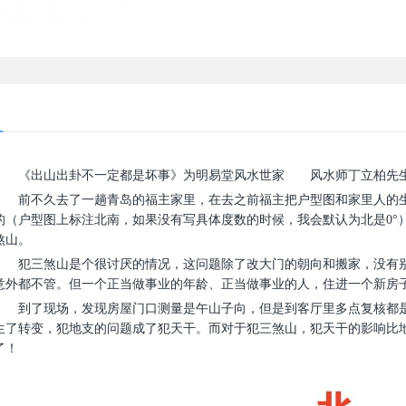
《出山出卦不一定都是坏事》为明易堂风水世家
武汉
风水师丁立柏先
前不久去了一趟青岛的福主家里，在去之前福主把户型图和家里人的
的（户型图上标注北南，如果没有写具体度数的时候，我会默认为北是0°
煞山。
犯三煞山是个很讨厌的情况，这问题除了改大门的朝向和搬家，没有
意外都不管。但一个正当做事业的年龄、正当做事业的人，住进一个新房
到了现场，发现房屋门口测量是午山子向，但是到客厅里多点复核都
生了转变，犯地支的问题成了犯天干。而对于犯三煞山，犯天干的影响比
了！