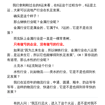
我们拿刚刚过去的
运来看，在
运这个过程当中，
运是土
8
8
8
运，大家可以说地产行业在长足发展。
确实是这个样子！
那么钢铁行业呢？金属行业呢？
金属行业它是属金的，它属于
、
运的，它是不是在没
6
7
落？
而实际上金属行业是一直是一棵常青树。
只有做亏的企业、没有做亏的行业。
如果说“因为土来生金，所以钢铁行业、金属行业在八运里
面，是运来生它，所以它也能够得到长足发展”。
！算你说的
OK
有道理。那么水性的行业呢？
土克水！
运克制这个行业！
8
水性行业，比如物流——类水的行业。它是不是也得到长
足发展？
我们在近些年的物流行业，申通、圆通、顺丰、韵达等等
等等，这样的物流行业、快递行业，它是不是也得到非常快的
发展？
有的人问：“我五行忌火，进入了这个火运，是不是对我不