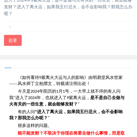
发财？进入了离火运，如果我五行忌火，会不会影响我？那我怎么办
呢？
：
提要
《如何看待9紫离火大运与人的影响》由明易堂风水世家
——风水师丁立柏撰文，转载请注明出处！
今
天是
年阳历的
月
号，一大早上就不停的有人问
2024
1
1
我“进入了
年，也就进入了
紫离火运，
是不是自己去做与
2024
9
火有关的一些生意，就会能够发财？
”
有的人问
“进入了离火运，如果我五行忌火，会不会影响
我？那我怎么办呢？
”
很多这样的问题。
能不能发财？不取决于你现在将要去做什么事情，而是取