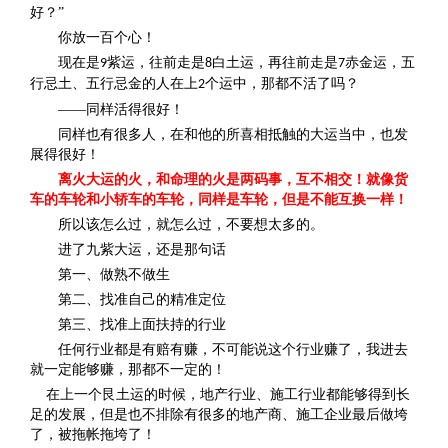
好？”
你放一百个心！
现在是
紫运，往前走是
白土运，再往前走是
赤金运，五
9
8
7
行忌土、五行忌金的人在上
个运中，那都不活了吗？
2
——同样活得很好！
同样也有很多人，在和他的所喜相抵触的大运当中，也发
展得很好！
离火大运的火，和命理的火是两码事，互不相交！就像货
车的车轮和小轿车的车轮，同样是车轮，但是不能互换一样！
所以该怎么过，就怎么过，不要想太多的。
进了九紫大运，还是那句话
第一、做熟不做生
第二、找准自己的精准定位
第三、找准上面扶持的行业
任何行业都是有赔有赚，不可能说这个行业赚了，我进去
就一定能够赚，那都不一定的！
在上一个艮土运的时候，地产行业、施工行业都能够得到长
足的发展，但是也不排除有很多的地产商、施工企业最后做垮
了，被拖帐拖垮了！