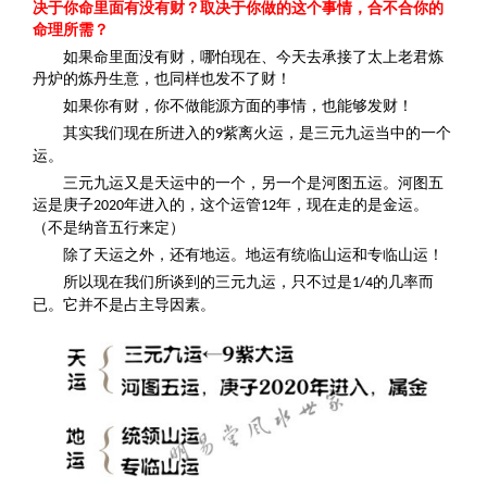
决于你命里面有没有财？取决于你做的这个事情，合不合你的
命理所需？
如果命里面没有财，哪怕现在、今天去承接了太上老君炼
丹炉的炼丹生意，也同样也发不了财！
如果你有财，你不做能源方面的事情，也能够发财！
其实我们现在所进入的
紫离火运，是三元九运当中的一个
9
运。
三元九运又是天运中的一个，另一个是河图五运。河图五
运是庚子
年进入的，这个运管
年，现在走的是金运。
2020
12
（不是纳音五行来定）
除了天运之外，还有地运。地运有统临山运和专临山运！
所以现在我们所谈到的三元九运，只不过是
的几率而
1/4
已。它并不是占主导因素。