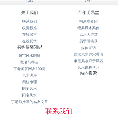
关于我们
百年明易堂
联系我们
明易堂介绍
收费标准
经典风水案例
在线留言
风水大讲堂
在线反馈
易学明镜录
易学基础知识
媒体采访
武汉风水师宋香港
阳宅风水图解
承德风水师于凤磊
取名与择吉
风水课程学习
丁老师答网友100问
站内搜索
风水讲座
四柱命理
阴宅风水
阳宅风水
丁老师推荐的易友文章
联系我们