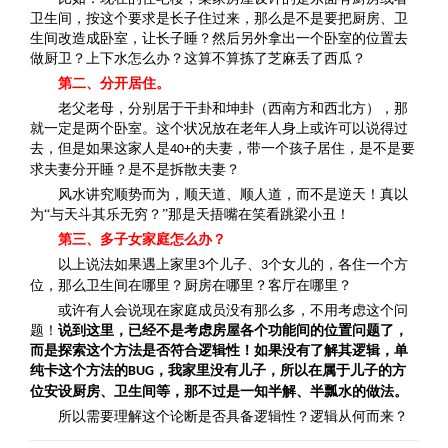
卫生间，按这个要求是长子住过来，那么是不是要把厨房、卫
生间改造成卧室，让长子睡？然后另外拿出一个卧室的位置去
做厨卫？上下水怎么办？这算不算拣了芝麻丢了西瓜？
第二、分开居住。
老父老母，分别居于干卦和坤卦（西南方和西北方），那
就一定是两个卧室。这个状况放在老年人身上或许可以说得过
去，但是如果这家人是
的夫妻，带一个孩子居住，是不是要
40+
求夫妻分开睡？是不是拆散夫妻？
风水讲究顺势而为，顺天道、顺人道，而不是逆天！真以
为“与天斗其乐无穷？”那是天捂嘴在笑看跳梁小丑！
第三、多子女家庭怎么办？
以上说法如果遇上家里
个儿子、
个女儿的，各住一个方
3
3
位，那么卫生间在哪里？厨房在哪里？客厅在哪里？
或许有人会说现在家庭成员没有那么多，不用考虑这个问
题！
说到这里，已经不是考虑房屋各个功能间的位置问题了，
而是探索这个方法是否符合逻辑性！如果没有了解其逻辑，单
纯卡这个方法的
，我家里没有儿子，所以在属于儿子的方
BUG
位安设厨房、卫生间等，那不过是一知半解、半瓢水的做法。
所以需要理解这个论断是否具备逻辑性？逻辑从何而来？