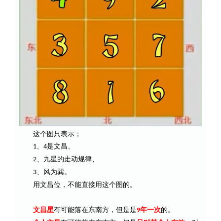
这个图只表示；
、
是文昌、
1
4
、九星的走动规律、
2
、风为巽。
3
用文昌位，不能直接用这个图的。
文昌星
有可能落在东南方，但是是
年一次
的。
9