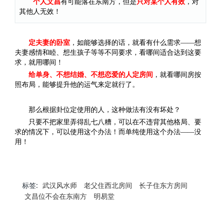
个人文昌
有可能落在东南方，但是
只对某个人有效
，对
其他人无效！
定夫妻的卧室
，如能够选择的话，就看有什么需求——想
夫妻感情和睦、想生孩子等等不同要求，看哪间适合达到这要
求，就用哪间！
给单身、不想结婚、不想恋爱的人定房间
，就看哪间房按
照布局，能够提升他的运气来定就行了。
那么根据卦位定使用的人，这种做法有没有坏处？
只要不把家里弄得乱七八糟，可以在不违背其他格局、要
求的情况下，可以使用这个办法！而单纯使用这个办法——没
用！
标签:
武汉风水师
老父住西北房间
长子住东方房间
文昌位不会在东南方
明易堂