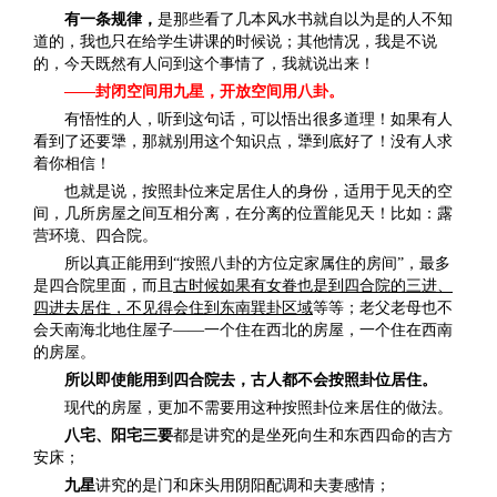
有一条规律，
是那些看了几本风水书就自以为是的人不知
道的，我也只在给学生讲课的时候说；其他情况，我是不说
的，今天既然有人问到这个事情了，我就说出来！
——封闭空间用九星，开放空间用八卦。
有悟性的人，听到这句话，可以悟出很多道理！如果有人
看到了还要犟，那就别用这个知识点，犟到底好了！没有人求
着你相信！
也就是说，按照卦位来定居住人的身份，适用于见天的空
间，几所房屋之间互相分离，在分离的位置能见天！比如：露
营环境、四合院。
所以真正能用到“按照八卦的方位定家属住的房间”，最多
是四合院里面，而且
古时候如果有女眷也是到四合院的三进、
四进去居住，不见得会住到东南巽卦区域
等等；老父老母也不
会天南海北地住屋子——一个住在西北的房屋，一个住在西南
的房屋。
所以即使能用到四合院去，古人都不会按照卦位居住。
现代的房屋，更加不需要用这种按照卦位来居住的做法。
八宅、阳宅三要
都是讲究的是坐死向生和东西四命的吉方
安床；
九星
讲究的是门和床头用阴阳配调和夫妻感情；