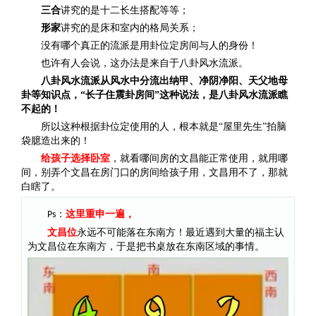
三合
讲究的是十二长生搭配等等；
形家
讲究的是床和室内的格局关系；
没有哪个真正的流派是用卦位定房间与人的身份！
也许有人会说，这办法是来自于八卦风水流派。
八卦风水流派从风水中分流出纳甲、净阴净阳、天父地母
卦等知识点，“长子住震卦房间”这种说法，是八卦风水流派瞧
不起的！
所以这种根据卦位定使用的人，根本就是“屋里先生”拍脑
袋臆造出来的！
给孩子选择卧室
，就看哪间房的文昌能正常使用，就用哪
间，别弄个文昌在房门口的房间给孩子用，文昌用不了，那就
白瞎了。
：
这里重申一遍，
Ps
文昌位
永远不可能落在东南方！最近遇到大量的福主认
为文昌位在东南方，于是把书桌放在东南区域的事情。