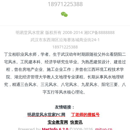
18971225388
明易堂风水世家 版权所有 2008-2014 湘ICP备8888888
武汉市东西湖区沿海赛洛城商业街24-1
18971225388
丁立柏职业风水师，学者。生于武汉幼年时期跟随祖父外出看阴阳二
宅风水。工民建本科、经济学研究生毕业。为熟悉建筑设计、建造过
程，曾在房地产企业、施工企业工作；并曾在江西环境工程技术学
院、湖北经济管理大学教人文地理专业课程。长期从事风水地理研
究，精通三合风水、三元风水、八宅风水、九星风水、阳宅三要、八
字五行等风水核心理论。
友情链接：
丁老师的搜狐号
明易堂风水世家PC网
安全教育网
快资讯
Powered by
MetInfo 6.2.0
©2008-2026
mituo.cn