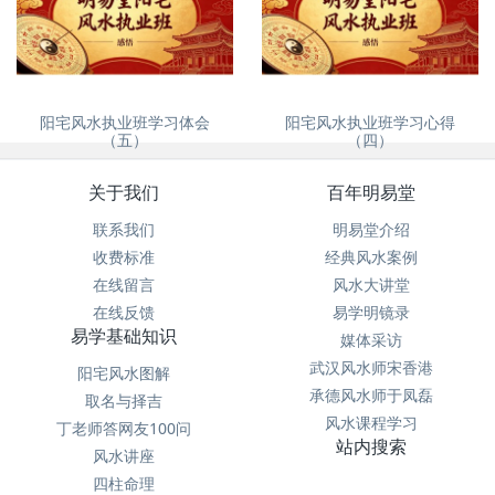
没苦硬吃？
自建房、别墅风水怎么看
阳宅风水执业班学习体会
阳宅风水执业班学习心得
（五）
（四）
关于我们
百年明易堂
联系我们
明易堂介绍
收费标准
经典风水案例
在线留言
风水大讲堂
在线反馈
易学明镜录
易学基础知识
媒体采访
武汉风水师宋香港
阳宅风水图解
承德风水师于凤磊
取名与择吉
风水课程学习
丁老师答网友100问
站内搜索
风水讲座
四柱命理