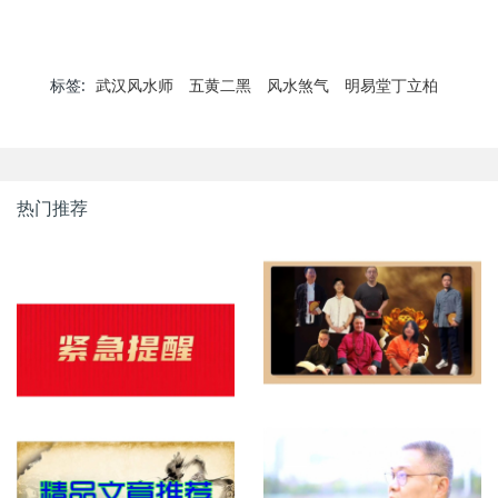
标签:
武汉风水师
五黄二黑
风水煞气
明易堂丁立柏
热门推荐
明易堂成员介绍
紧急提醒，明易堂有重名，大
家需看清