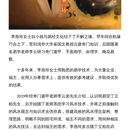
李燕玲女士自小就与易经文化结下了不解之缘。早年间在机缘
巧合之下，受到清华大学崔国文教授点拨奇门知识，后跟随著
名易学老师李云研习奇门遁甲、手面相学、命理学、梅花易
数。
十多年来，李燕玲女士用熟悉的易学技术，为大量企业、
福主，在用人办事需求上，提供有效的参考建议，并取得优良
的结果。
年经奇门遁甲老师李云老先生介绍，认识明易堂丁立
2019
柏先生，后开始随丁老师系统学习风水技术，并将之前接触到
的风水观念与知识术去伪存真，搭建高效的风水理念架构、整
理思路，明晰不同的阳宅环境、福主不同的需求，用何种相应
的风水技法，去达到福主的需求。李燕玲多次随丁立柏在武