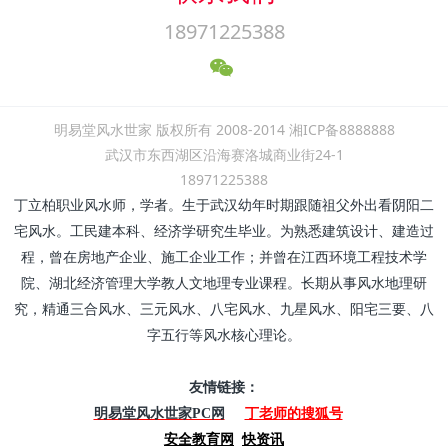
18971225388
明易堂风水世家 版权所有 2008-2014 湘ICP备8888888
武汉市东西湖区沿海赛洛城商业街24-1
18971225388
丁立柏职业风水师，学者。生于武汉幼年时期跟随祖父外出看阴阳二
宅风水。工民建本科、经济学研究生毕业。为熟悉建筑设计、建造过
程，曾在房地产企业、施工企业工作；并曾在江西环境工程技术学
院、湖北经济管理大学教人文地理专业课程。长期从事风水地理研
究，精通三合风水、三元风水、八宅风水、九星风水、阳宅三要、八
字五行等风水核心理论。
友情链接：
丁老师的搜狐号
明易堂风水世家PC网
安全教育网
快资讯