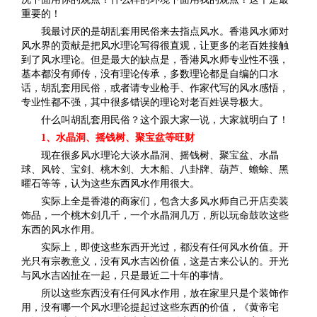
重要的！
我最讨厌的是胡乱套用民俗来去指点风水。香港风水师对
风水界的贡献是把风水理论写得很直观，让更多的老百姓接触
到了风水理论。但是最大的缺点是，香港风水师专业性不强，
基本都没有师传，没有理论传承，多数理论都是自编的口水
话，胡乱套用民俗，或者请专业枪手、作家代写的风水感悟，
专业性都不强，其中很多错误的理论对老百姓误导极大。
什么叫胡乱套用民俗？这个跟大家一说，大家就明白了！
1、水晶洞、摇钱树、聚宝盆等旺财
现在很多风水理论大谈水晶洞、摇钱树、聚宝盆、水晶
球、风铃、宝剑、桃木剑、大木船、八卦牌、葫芦、蟾蜍、黑
曜石等等，认为这些东西风水作用很大。
实际上全是香港的商家们，包含大多风水师自己开店卖装
饰品，一个桃木剑几千，一个水晶洞几万，所以玩命鼓吹这些
东西的风水作用。
实际上，即使这些东西开光过，都没有任何风水价值。开
光只有宗教意义，没有风水吉凶价值，这是古来公认的。开光
与风水吉凶扯在一起，只是最近二十年的事情。
所以这些东西没有任何风水作用，放在家里只是个装饰作
用，没有哪一个风水理论提起过这些东西的价值，《黄帝宅