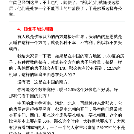
年龄已经到这里，不上也行，随便了。”所以他们就随便选楼
层，他们是处在一个不能再上的年龄段了，于是佛系选择办公
室。
4、
睡觉不能头朝西
有人说是佛家认为的西方是极乐世界，头朝西的意思就是
人睡在这样一个方向，就会各种不幸、不吉利，所以就不要头
朝西。
我给大家算一下吧，如果是在中国的南方地区，
度的房
360
子，各种度数的都有，就算各个方向的房子的数量，都是一样
的，头朝西的房子就会占到
。那么你有没有看到，
的
1/8
12.5%
机率，这样的家庭里面总在死人的？
没有吧！这是在中国的南方。
你可能这个数据觉得：哎
这个好像也不好说。好，
~12.5%
那我们看中国的北方！
中国的北方往河南、河北、北京，再继续往东北那边，它
的房屋建造得横平竖直，都是南北朝向开门，卧室的门经常就
会开东门、西门。那么这个床头要么朝东、要么朝西。这个的
比例基本上要占到
。那么这个时候，大数据就要来了，大家
50%
有没有看到
的人，一半一半的人家里出事情？经常性的不是
50%
这个死，就是那个病的？