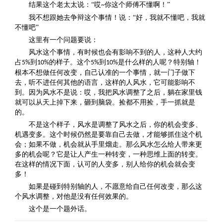
结果这个老太太说：“哎
你这个师傅不懂啊！”
~
我不想跟她去争辩这个事情！说：“好，我就不懂吧，我就
不懂吧”
这里有一个问题要说：
风水这个事情，有时候也会有影响不到的人，这种人大约
占
到
的样子。这个
到
是什么样的人呢？特别轴！
5%
10%
5%
10%
根本不想做任何改变，自己认准的一个事情，就一门子做下
去，听不进任何其他的语言，这样的人风水，它可能影响不
到。因为风水不是说：哎，我把风水调整了之后，躺在家里钱
就可以从天上掉下来，砸到脑袋。捡都不用捡，手一抓就是
的。
不是这个样子，风水是调整了风水之后，你的机会变多、
机遇变多。这个时候仍然是要靠自己去做，才能够抓住这个机
会；如果不做，机会就从手里熘走。那么风水怎么给人带来更
多的机会呢？它是让人产生一种转变，一种思维上面的转变。
在这样的情况下面，认可的人变多，别人给你的机会就会变
多！
如果是碰到特别轴的人，不愿意给自己任何改变，那么这
个风水调整，对他是没有任何效果的。
这个是一个题外话。