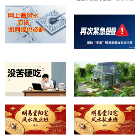
楚地传媒采访尾篇：媒体人眼
特别推荐精品文章
中的丁立柏老师16
网上看屋宅风水提供什么资料
再次紧急提醒，谨防诈骗
没苦硬吃？
自建房、别墅风水怎么看