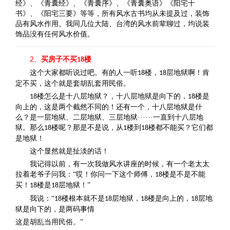
经》、《青囊经》、《青囊序》、《青囊奥语》《阳宅十
书》、《阳宅三要》等等，所有风水古书均从未提及过，装饰
品有风水作用。我同几位大陆、台湾的风水前辈聊过，均说装
饰品没有任何风水价值。
2、
买房子不买
楼
18
这个大家都听说过吧。有的人一听
楼，
层地狱啊！肯
18
18
定不买，这个就是套胡乱套用民俗。
楼怎么是十八层地狱？，十八层地狱是向下的，
楼是
18
18
向上的，这是两个截然不同的！还有一个，十八层地狱是什
么？是一层地狱、二层地狱、三层地狱······一直到十八层地
狱。那么
楼呢？那是不是说，从
楼到
楼都不能买？它们都
18
1
18
是地狱！
这个显然就是扯淡的话！
我记得以前，有一次我做风水讲座的时候，有一个老太太
拉着老爷子问我：“哎！你问一下这个师傅，
楼是不是不能
18
买！
楼是
层地狱！”
18
18
我说：“
楼根本就不是
层地狱，
楼是向上的，
层地
18
18
18
18
狱是向下的，是两码事情
这是胡乱当用民俗。”