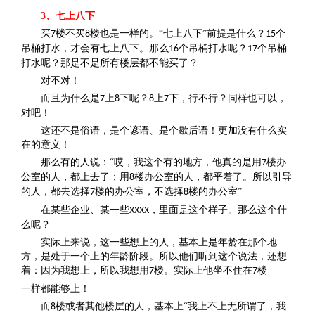
3、七上八下
买
楼不买
楼也是一样的。“七上八下”前提是什么？
个
7
8
15
吊桶打水，才会有七上八下。那么
个吊桶打水呢？
个吊桶
16
17
打水呢？那是不是所有楼层都不能买了？
对不对！
而且为什么是
上
下呢？
上
下，行不行？同样也可以，
7
8
8
7
对吧！
这还不是俗语，是个谚语、是个歇后语！更加没有什么实
在的意义！
那么有的人说：“哎，我这个有的地方，他真的是用
楼办
7
公室的人，都上去了；用
楼办公室的人，都平着了。所以引导
8
的人，都去选择
楼的办公室，不选择
楼的办公室”
7
8
在某些企业、某一些
，里面是这个样子。那么这个什
XXXX
么呢？
实际上来说，这一些想上的人，基本上是年龄在那个地
方，是处于一个上的年龄阶段。所以他们听到这个说法，还想
着：因为我想上，所以我想用
楼。实际上他坐不住在
楼
7
7
一样都能够上！
而
楼或者其他楼层的人，基本上“我上不上无所谓了，我
8