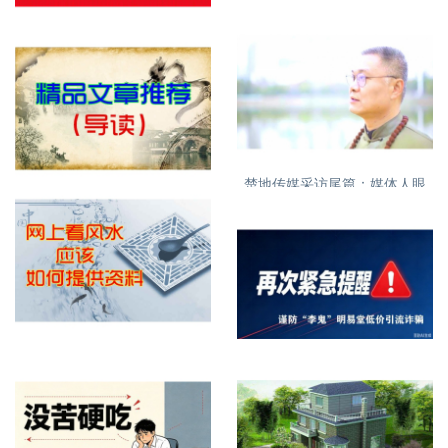
明易堂成员介绍
紧急提醒，明易堂有重名，大
家需看清
楚地传媒采访尾篇：媒体人眼
特别推荐精品文章
中的丁立柏老师16
网上看屋宅风水提供什么资料
再次紧急提醒，谨防诈骗