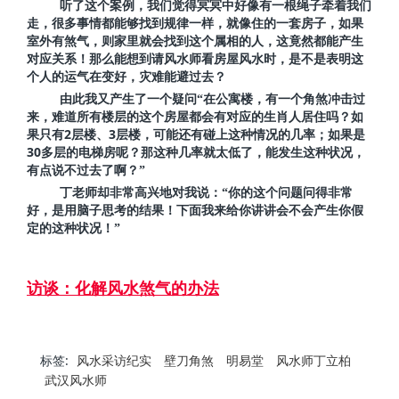
听了这个案例，我们觉得冥冥中好像有一根绳子牵着我们
走，很多事情都能够找到规律一样，就像住的一套房子，如果
室外有煞气，则家里就会找到这个属相的人，这竟然都能产生
对应关系！那么能想到请风水师看房屋风水时，是不是表明这
个人的运气在变好，灾难能避过去？
由此我又产生了一个疑问“在公寓楼，有一个角煞冲击过
来，难道所有楼层的这个房屋都会有对应的生肖人居住吗？如
2
3
果只有
层楼、
层楼，可能还有碰上这种情况的几率；如果是
30
多层的电梯房呢？那这种几率就太低了，能发生这种状况，
有点说不过去了啊？”
丁
老师却非常高兴地对我说：“你的这个问题问得非常
好，是用脑子思考的结果！下面我来给你讲讲会不会产生你假
定的这种状况！”
访谈：化解风水煞气的办法
标签:
风水采访纪实
壁刀角煞
明易堂
风水师丁立柏
武汉风水师