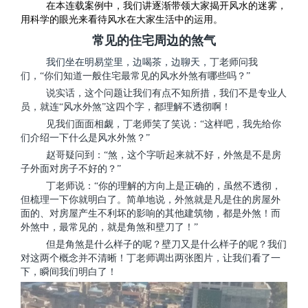
在本连载案例中，我们讲逐渐带领大家揭开风水的迷雾，
用科学的眼光来看待风水在大家生活中的运用。
常见的住宅周边的煞气
我们坐在明易堂里，边喝茶，边聊天，
丁老师问我
们，“你们知道一般住宅最常见的风水外煞有哪些吗？”
说实话，这个问题让我们有点不知所措，我们不是专业人
员，就连“风水外煞”这四个字，都理解不透彻啊！
见我们面面相觑，丁老师笑了笑说：“这样吧，我先给你
们介绍一下什么是风水外煞？”
赵哥疑问到：“煞，这个字听起来就不好，外煞是不是房
子外面对房子不好的？”
丁老师说：“你的理解的方向上是正确的，虽然不透彻，
但梳理一下你就明白了。简单地说，外煞就是凡是住的房屋外
面的、对房屋产生不利坏的影响的其他建筑物，都是外煞！而
外煞中，最常见的，就是角煞和壁刀了！”
但是角煞是什么样子的呢？壁刀又是什么样子的呢？我们
对这两个概念并不清晰！丁老师调出两张图片，让我们看了一
下，瞬间我们明白了！