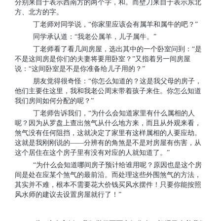
分别来自于表示西南方的两个字，和。而壁刀来自于表示东北
方、北方的字。
丁老师对同学说，“你家里应该会有属羊和属牛的吧？”
同学承认道：“我老公属羊，儿子属牛。”
丁老师看了看几间房屋，选出其中的一个卧室问到：“是
不是这间房是你们的夫妻将要用卧室？”又指着另一间房屋
说：“这间卧室是不是你准备给儿子用的？”
朋友觉得很奇怪：“你怎么知道的？这是我父母的房子，
他们主要住这里，我和我老公周末带着孩子来住。你怎么知道
我们房间如何分配的呢？”
丁老师告诉我们，“为什么会知道家里有什么属相的人
呢？因为从罗盘上查出煞气从什么地方来，而且从外观来看，
煞气没有任何阻挡，这就决定了家里有这样属相的人要应劫。
这就是我刚刚说的——分辨有的角煞是不是对房屋有伤害，从
这个居住在这个房子里有没有对应的人就知道了。”
“为什么会知道哪间房子预计给谁用呢？原因也是这个房
间是处在应某个煞气的最前沿。而处理这些外围煞气的方法，
其实并不难，根本不需要花大价钱买风水摆件！只要你能按照
风水师的建议去设置房屋就行了！”