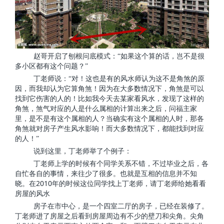
赵哥开启了刨根问底模式：“如果这个算的话，岂不是很
多小区都有这个问题？”
丁老师说：“对！这也是有的风水师认为这不是角煞的原
因，而我却认为它算角煞！因为在大多数情况下，角煞是可以
找到它伤害的人的！比如我今天去某家看风水，发现了这样的
角煞，煞气对应的人是什么属相的计算出来之后，问福主家
里，是不是有这个属相的人？当确实有这个属相的人时，那各
角煞就对房子产生风水影响！而大多数情况下，都能找到对应
的人！”
说到这里，丁老师举了个例子：
丁老师上学的时候有个同学关系不错，不过毕业之后，各
自忙各自的事情，来往少了很多。也就是互相的信息并不知
2010
晓。在
年的时候这位同学找上丁老师，请丁老师给她看看
房屋的风水
房子在市中心，是一个四室二厅的房子，已经在装修了。
丁老师进了房屋之后看到房屋周边有不少的壁刀和尖角。尖角