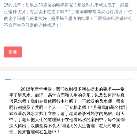
况的几率；如果是30多层的电梯房呢？那这种几率就太低了，能发
生这种状况，有点说不过去了啊？” 丁老师却非常高兴地对我说：“你
的这个问题问得非常好，是用脑子思考的结果！下面我来给你讲讲会
不会产生你假定的这种状况！”
：
提要
2018
——
年新年伊始，我们收到很多网友提出的要求
希
望了解风水、命理、易学方面和人生的关系，以及如何辨别真
假风水师！我们在媒体同行中打听了一下武汉的风水师，很多
——
4
同行都提及了共同一个人
丁立柏老师！
月份我们慕名找到
武汉著名风水大师丁立柏
，请丁老师谈谈对易学的见解。聊天
中，丁老师把人生的道理赋予在他看风水的案例中，每个案例
深入简出，以前觉得不食人间烟火的人生哲理，在此时却发
现，原来哲理就在生活中！