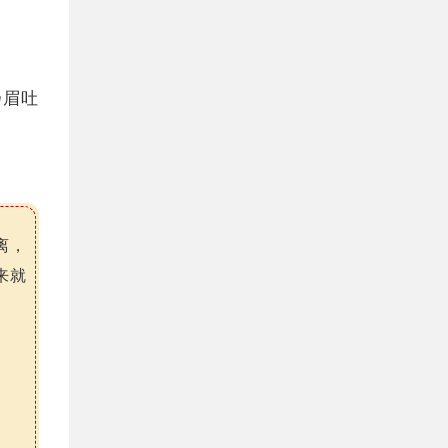
扬眉吐
离，
来就