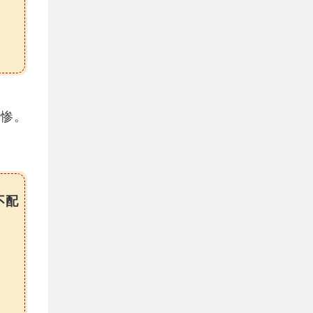
比惨。
不配