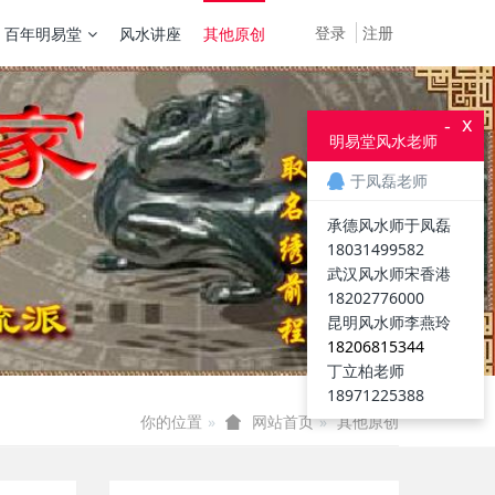
登录
注册
百年明易堂
风水讲座
其他原创
x
-
明易堂风水老师
于凤磊老师
承德风水师于凤磊
18031499582
武汉风水师宋香港
18202776000
昆明风水师李燕玲
18206815344
丁立柏老师
18971225388
你的位置
其他原创
网站首页