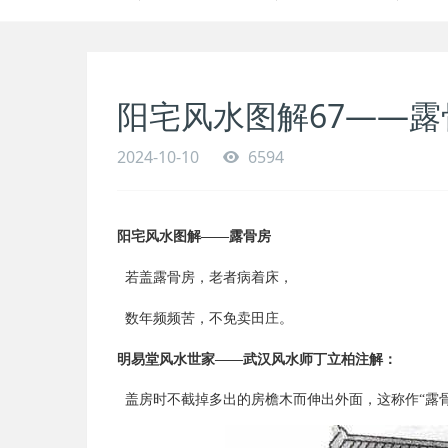
阳宅风水图解67——露
2024-10-10
6594
阳宅风水图解——露骨房
若盖露骨房，老者病着床，
数年频频苦，不免卖田庄。
明易堂风水世家——武汉风水师丁立柏注解：
盖房时不截掉多出的房檐木而伸出外面，这称作“露