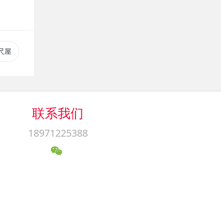
尺屋
联系我们
18971225388