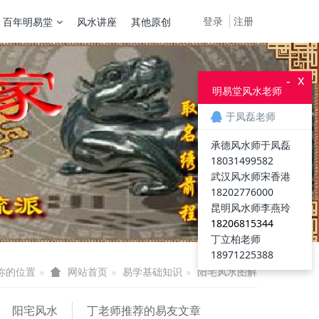
登录
注册
百年明易堂
风水讲座
其他原创
x
-
明易堂风水老师
于凤磊老师
承德风水师于凤磊
18031499582
武汉风水师宋香港
18202776000
昆明风水师李燕玲
18206815344
丁立柏老师
18971225388
你的位置
易学基础知识
阳宅风水图解
网站首页
阳宅风水
丁老师推荐的易友文章