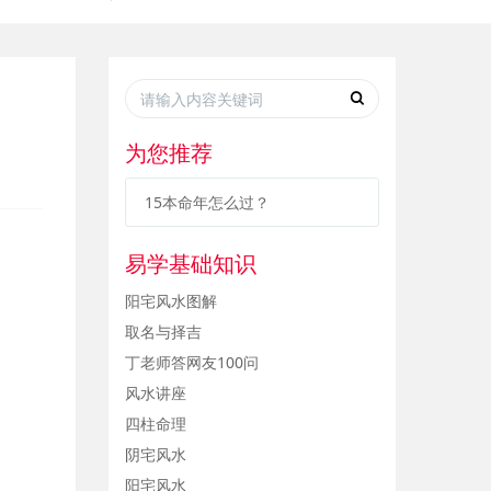
为您推荐
15本命年怎么过？
易学基础知识
阳宅风水图解
取名与择吉
丁老师答网友100问
风水讲座
四柱命理
阴宅风水
阳宅风水