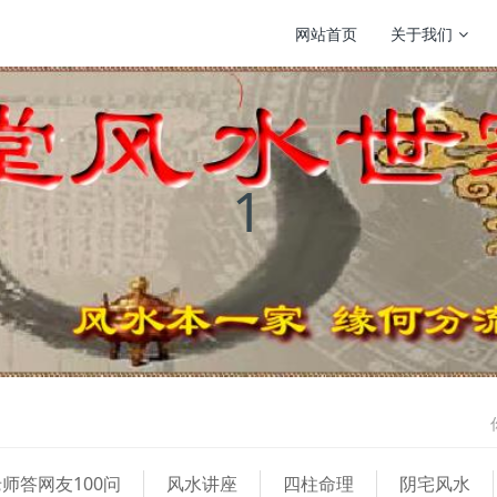
网站首页
关于我们
1
师答网友100问
风水讲座
四柱命理
阴宅风水