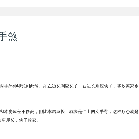
手煞
两手外伸即犯到此煞。如左边长则应长子，右边长则应幼子，将败离家乡
和本房屋差不多高，但比本房屋长，就像是伸出两支手臂，这种形态就是
边房屋长，幼子败家。