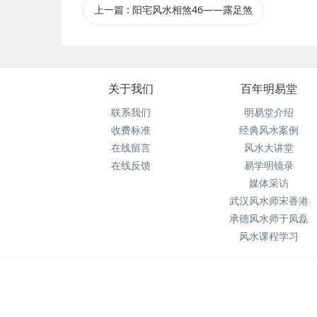
上一篇
: 阳宅风水相煞46——露足煞
关于我们
百年明易堂
联系我们
明易堂介绍
收费标准
经典风水案例
在线留言
风水大讲堂
在线反馈
易学明镜录
媒体采访
武汉风水师宋香港
承德风水师于凤磊
风水课程学习