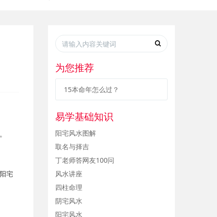
为您推荐
15本命年怎么过？
易学基础知识
阳宅风水图解
。
取名与择吉
丁老师答网友100问
风水讲座
阳宅
四柱命理
阴宅风水
阳宅风水