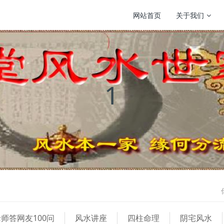
网站首页
关于我们
1
师答网友100问
风水讲座
四柱命理
阴宅风水