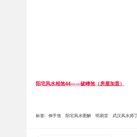
阳宅风水相煞44——破嵴煞（房屋加盖）
标签:
伸手煞
阳宅风水图解
明易堂
武汉风水师