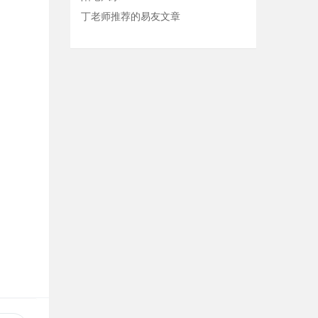
丁老师推荐的易友文章