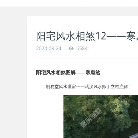
阳宅风水相煞12——寒
2024-09-24
6584
阳宅风水相煞图解
——寒肩煞
明易堂风水世家——武汉风水师丁立柏注解：