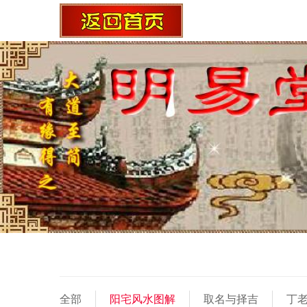
全部
阳宅风水图解
取名与择吉
丁老