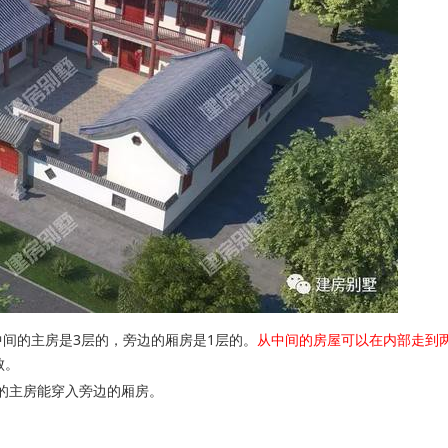
间的主房是3层的，旁边的厢房是1层的。
从中间的房屋可以在内部走到
败。
主房能穿入旁边的厢房。