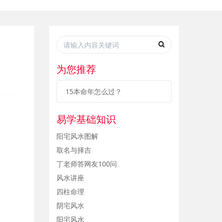
为您推荐
15本命年怎么过？
易学基础知识
阳宅风水图解
取名与择吉
丁老师答网友100问
风水讲座
四柱命理
阴宅风水
阳宅风水