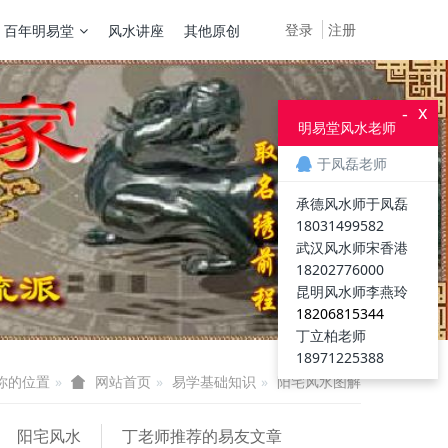
登录
注册
百年明易堂
风水讲座
其他原创
x
-
明易堂风水老师
于凤磊老师
承德风水师于凤磊
18031499582
武汉风水师宋香港
18202776000
昆明风水师李燕玲
18206815344
丁立柏老师
18971225388
你的位置
易学基础知识
阳宅风水图解
网站首页
阳宅风水
丁老师推荐的易友文章