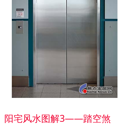
阳宅风水图解3——踏空煞