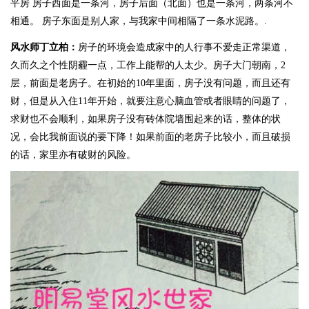
平房
房子西面是一条河，房子后面（北面）也是一条河，两条河不
相通。
房子东面是别人家，与我家中间相隔了一条水泥路。
.
风水师丁立柏：
房子的环境会造成家中的人行事不爱走正常渠道，
久而久之个性阴霾一点，工作上能帮的人太少。房子大门朝南，
2
层，前面是老房子。在初始的
10
年里面，房子没有问题，而且还有
财，但是从入住
11
年开始，就要注意心脑血管或者眼睛的问题了，
求财也不会顺利，如果房子没有砖体院墙围起来的话，整体的状
况，会比我前面说的要下降！如果前面的老房子比较小，而且破损
的话，家里亦有破财的风险。