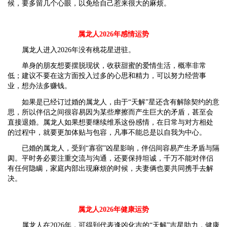
候，要多留几个心眼，以免给自己惹来很大的麻烦。
属龙人2026年感情运势
属龙人进入2026年没有桃花星进驻。
单身的朋友想要摆脱现状，收获甜蜜的爱情生活，概率非常
低；建议不要在这方面投入过多的心思和精力，可以努力经营事
业，想办法多赚钱。
如果是已经订过婚的属龙人，由于“天解”星还含有解除契约的意
思，所以伴侣之间很容易因为某些摩擦而产生巨大的矛盾，甚至会
直接退婚。属龙人如果想要继续维系这份感情，在日常与对方相处
的过程中，就要更加体贴与包容，凡事不能总是以自我为中心。
已婚的属龙人，受到“寡宿”凶星影响，伴侣间容易产生矛盾与隔
阂。平时务必要注重交流与沟通，还要保持坦诚，千万不能对伴侣
有任何隐瞒，家庭内部出现麻烦的时候，夫妻俩也要共同携手去解
决。
属龙人2026年健康运势
属龙人在2026年，可得到代表逢凶化吉的“天解”吉星助力，健康