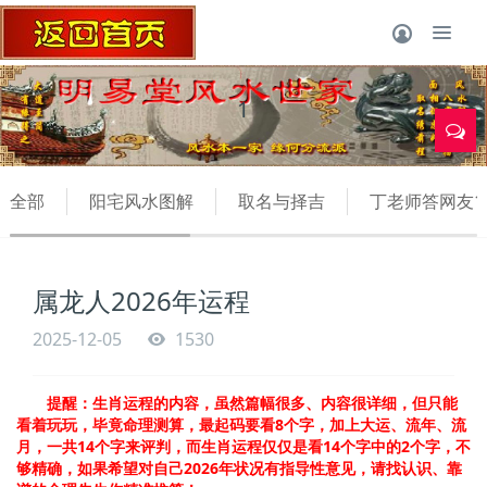
1
全部
阳宅风水图解
取名与择吉
丁老师答网友1
属龙人2026年运程
2025-12-05
1530
提醒：生肖运程的内容，虽然篇幅很多、内容很详细，但只能
8
看着玩玩，毕竟命理测算，最起码要看
个字，加上大运、流年、流
14
14
2
月，一共
个字来评判，而生肖运程仅仅是看
个字中的
个字，不
2026
够精确，如果希望对自己
年状况有指导性意见，请找认识、靠