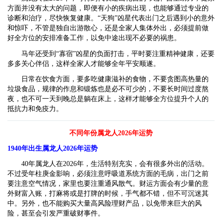
方面并没有太大的问题，即便有小的疾病出现，也能够通过专业的
诊断和治疗，尽快恢复健康。“天狗”凶星代表出门之后遇到小的意外
和惊吓，不管是独自出游散心，还是全家人集体外出，必须提前做
好全方位的安排准备工作，以免中途出现不必要的祸患。
马年还受到“寡宿”凶星的负面打击，平时要注重精神健康，还要
多多关心伴侣，这样全家人才能够全年平安顺遂。
日常在饮食方面，要多吃健康滋补的食物，不要贪图高热量的
垃圾食品，规律的作息和锻炼也是必不可少的，不要长时间过度熬
夜，也不可一天到晚总是躺在床上，这样才能够全方位提升个人的
抵抗力和免疫力。
不同年份属龙人2026年运势
1940
年出生属龙人2026年运势
40年属龙人在2026年，生活特别充实，会有很多外出的活动。
不过受年柱庚金影响，必须注意呼吸道系统方面的毛病，出门之前
要注意空气情况，家里也要注重通风散气。财运方面会有少量的意
外财富入账，打麻将或是打牌的时候，手气都不错，但不可沉迷其
中。另外，也不能购买大量高风险理财产品，以免带来巨大的风
险，甚至会引发严重破财事件。