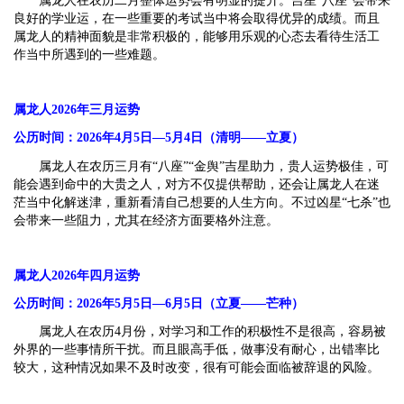
属龙人在农历二月整体运势会有明显的提升。吉星“八座”会带来
良好的学业运，在一些重要的考试当中将会取得优异的成绩。而且
属龙人的精神面貌是非常积极的，能够用乐观的心态去看待生活工
作当中所遇到的一些难题。
属龙人2026年三月运势
公历时间：2026年4月5日—5月4日（清明——立夏）
属龙人在农历三月有“八座”“金舆”吉星助力，贵人运势极佳，可
能会遇到命中的大贵之人，对方不仅提供帮助，还会让属龙人在迷
茫当中化解迷津，重新看清自己想要的人生方向。不过凶星“七杀”也
会带来一些阻力，尤其在经济方面要格外注意。
属龙人2026年四月运势
公历时间：2026年5月5日—6月5日（立夏——芒种）
属龙人在农历4月份，对学习和工作的积极性不是很高，容易被
外界的一些事情所干扰。而且眼高手低，做事没有耐心，出错率比
较大，这种情况如果不及时改变，很有可能会面临被辞退的风险。