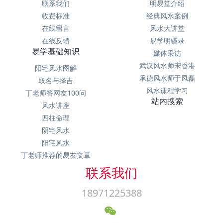
联系我们
明易堂介绍
收费标准
经典风水案例
在线留言
风水大讲堂
在线反馈
易学明镜录
易学基础知识
媒体采访
武汉风水师宋香港
阳宅风水图解
承德风水师于凤磊
取名与择吉
风水课程学习
丁老师答网友100问
站内搜索
风水讲座
四柱命理
阴宅风水
阳宅风水
丁老师推荐的易友文章
联系我们
18971225388