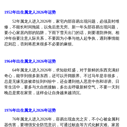
1952
年出生属龙人2026年运势
52年属龙人进入2026年，家宅内部容易出现问题，必须及时维
修，不能长时间拖延，以免后患无穷。新一年头部容易出现问题，
要小心家居内部的陷阱，下雨下雪天出门的话，则要谨防摔倒。相
冲年份要注意人际关系，不要因为小事与他人起争执，遇到事情能
忍则忍，否则将惹来很多不必要的麻烦。
1964
年出生属龙人2026年运势
64年属龙人进入2026年，求知欲旺盛，对于新鲜的东西充满好
奇心，能学到很多新东西，还可以开阔眼界。不过马年是非很多，
总是无缘无故被牵扯到纠纷中，还会遭到他人恶意中伤和诽谤。日
常生活中，要多与大自然接触，多出去呼吸新鲜空气，不要一天到
晚总是窝在家里，这样会让自身越来越消沉。
1976
年出生属龙人2026年运势
76年属龙人进入2026年，容易出现血光之灾，不小心被金属利
器伤害，要增强安全防范意识，可通过献血等方式化解灾难。家居