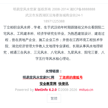
明易堂风水世家 版权所有 2008-2014 湘ICP备8888888
武汉市东西湖区沿海赛洛城商业街24-1
18971225388
丁立柏职业风水师，学者。生于武汉幼年时期跟随祖父外出看阴阳二
宅风水。工民建本科、经济学研究生毕业。为熟悉建筑设计、建造过
程，曾在房地产企业、施工企业工作；并曾在江西环境工程技术学
院、湖北经济管理大学教人文地理专业课程。长期从事风水地理研
究，精通三合风水、三元风水、八宅风水、九星风水、阳宅三要、八
字五行等风水核心理论。
友情链接：
丁老师的搜狐号
明易堂风水世家PC网
安全教育网
快资讯
Powered by
MetInfo 6.2.0
©2008-2026
mituo.cn
繁體