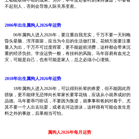
上都能取得不错的成果。另外，本年度还要时刻保持谦虚，不要看
不起别人，否则会导致人际关系变差。
2006
年出生属狗人2026年运势
06年属狗人进入2026年，要注重自我充实，千万不要一天到晚
昏头晕脑、浑浑噩噩，应当为今后的生活做打算。花销方面要注重
量入为出，千万不可过度挥霍，更不能超前消费，这样都会带来沉
重的经济负担。学业运势一般，有挂科的风险。马年容易有血光之
灾，可能是自己，也有可能是家人，总之必须小心谨慎。
2018
年出生属狗人2026年运势
18年属狗人进入2026年，可以得到长辈的疼爱，但不能因此而
骄纵，更不能肆无忌惮向长辈家长要零花钱，应该从小就养成好的
品德。马年要乖巧听话，不要因为叛逆，就事事和爸妈对着干。尤
其不要一个人出去玩耍，或者去河边游泳，这样很有可能会发生意
料之外的事故，后果相当可怕。
属狗人2026年每月运势