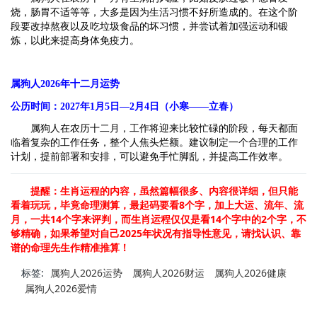
烧，肠胃不适等等，大多是因为生活习惯不好所造成的。在这个阶
段要改掉熬夜以及吃垃圾食品的坏习惯，并尝试着加强运动和锻
炼，以此来提高身体免疫力。
属狗人2026年十二月运势
公历时间：2027年1月5日—2月4日（小寒——立春）
属狗人在农历十二月，工作将迎来比较忙碌的阶段，每天都面
临着复杂的工作任务，整个人焦头烂额。建议制定一个合理的工作
计划，提前部署和安排，可以避免手忙脚乱，并提高工作效率。
提醒：生肖运程的内容，虽然篇幅很多、内容很详细，但只能
8
看着玩玩，毕竟命理测算，最起码要看
个字，加上大运、流年、流
14
14
2
月，一共
个字来评判，而生肖运程仅仅是看
个字中的
个字，不
2025
够精确，如果希望对自己
年状况有指导性意见，请找认识、靠
谱的命理先生作精准推算！
标签:
属狗人2026运势
属狗人2026财运
属狗人2026健康
属狗人2026爱情