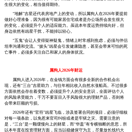
生很大的变化，相当值得期待。
“地解”吉星还代表房地产上的变动，所以属狗人在2026年要提前
做好心理准备，因为很有可能家居住宅或者是办公场所会发生很大
的变化，必须提升个人的适应能力。虽说本年度运势持续向好，但
身边依然有凶星干扰，不能掉以轻心。
“五鬼”会让人变得疑神疑鬼，情绪上时常感到焦虑，必须与伴侣
坦率沟通和交流。“披头”凶星会引发健康隐患，甚至会带来可怕的死
亡事件，必须多关注自己和家人的身体状况。
属狗人2026年财运
属狗人进入2026年，在金钱方面会有很多全新的合作机会出
现，还有“三台”吉星助力，与往年相比收入自然水涨船高。不过很多
方面依然会存在着变数，必须提升个人的安全意识，全面评估个人
的风险承受能力，千万不要盲目入手风险很大的理财产品，否则将
会带来巨额的亏损。
2026年还有“官符”凶星飞临，涉及签署合同的项目，必须仔细核
对每一项条款，以免惹来官司纠纷或者是牢狱之灾。需要注意的
是，“三台”是一颗缓慢向上的财星，而“华盖”有专横独断的意思，所
以本年度在投资理财方面，应当以稳健保守为主，尽量放长线钓大