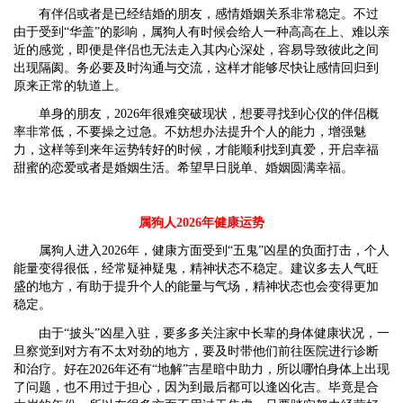
有伴侣或者是已经结婚的朋友，感情婚姻关系非常稳定。不过
由于受到“华盖”的影响，属狗人有时候会给人一种高高在上、难以亲
近的感觉，即便是伴侣也无法走入其内心深处，容易导致彼此之间
出现隔阂。务必要及时沟通与交流，这样才能够尽快让感情回归到
原来正常的轨道上。
单身的朋友，2026年很难突破现状，想要寻找到心仪的伴侣概
率非常低，不要操之过急。不妨想办法提升个人的能力，增强魅
力，这样等到来年运势转好的时候，才能顺利找到真爱，开启幸福
甜蜜的恋爱或者是婚姻生活。希望早日脱单、婚姻圆满幸福。
属狗人2026年健康运势
属狗人进入2026年，健康方面受到“五鬼”凶星的负面打击，个人
能量变得很低，经常疑神疑鬼，精神状态不稳定。建议多去人气旺
盛的地方，有助于提升个人的能量与气场，精神状态也会变得更加
稳定。
由于“披头”凶星入驻，要多多关注家中长辈的身体健康状况，一
旦察觉到对方有不太对劲的地方，要及时带他们前往医院进行诊断
和治疗。好在2026年还有“地解”吉星暗中助力，所以哪怕身体上出现
了问题，也不用过于担心，因为到最后都可以逢凶化吉。毕竟是合