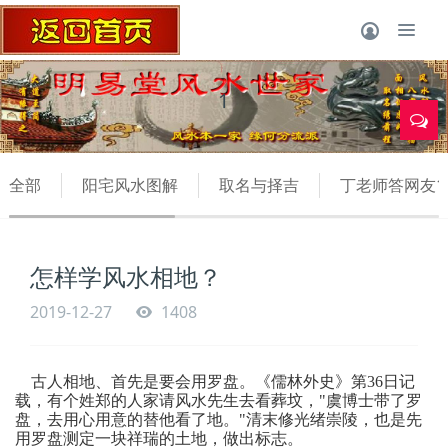
1
全部
阳宅风水图解
取名与择吉
丁老师答网友1
怎样学风水相地？
2019-12-27
1408
古人相地、首先是要会用罗盘。《儒林外史》第
36
日记
载，有个姓郑的人家请风水先生去看葬坟，
"
虞博士带了罗
盘，去用心用意的替他看了地。
"
清末修光绪崇陵，也是先
用罗盘测定一块祥瑞的土地，做出标志。