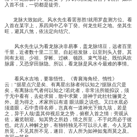
入首不佳，一切都是徒劳。
龙脉大致如此。风水先生看罢形胜
!
就用罗盘测方位。看
入首在某字上，系四局中乙辛丁癸。何龙生旺之地。坐其生
旺，避其八煞，依法定向结穴。
风水先生认为看龙脉决非易事，盖龙脉绵豆，远者百里
千里，近者数十里二三里。自起祖发脉，以至到头入督。其
间有太祖、少祖、穿帐、过峡、顿跌、束气等处。既怕风吹
脉露，又恐穿田脉隐。所以，看龙脉是风水今最难的事情。
看风水吉地，要靠悟性。《青襄海角经。惰性》
云：
"
据星点穴是矣、有离星出脉者何以知之
?
据脉点穴是
矣，有离脉出气者何以知之
?
若此者，非常法所能拟议，须
于无中看有，去处求留，散中求聚，游神于此牡牡骊黄之
外。是为得之，术家所以有道
眼法眼之说也。又曰水底必
须道眼，石中贵得名师，岂真有一道神光下烛九垓，若是
之，异于人哉
!
盖其仰视后龙之势，俯察入首之情：旁观从
佐，遍览朝迎。知其势之所趋，情之所至，不于此而必于彼
也。此古人神解之妙，有独特独见不可以示人者。今人见其
所见，不见其所不见，遂目、古人所为如神如鬼而莫之及。
亦可一笑矣。