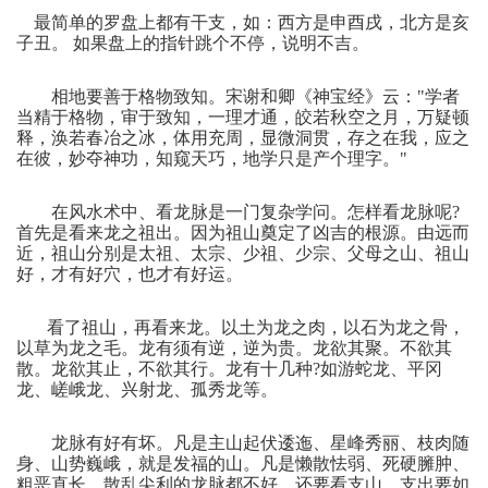
最简单的罗盘上都有干支，如：西方是申酉戌，北方是亥
子丑。
如果盘上的指针跳个不停，说明不吉。
相地要善于格物致知。宋谢和卿《神宝经》云：
"
学者
当精于格物，审于致知，一理才通，皎若秋空之月，万疑顿
释，涣若春冶之冰，体用充周，显微洞贯，存之在我，应之
在彼，妙夺神功，知窥天巧，地学只是产个理字。
"
在风水术中、看龙脉是一门复杂学问。怎样看龙脉呢
?
首先是看来龙之祖出。因为祖山奠定了凶吉的根源。由远而
近，祖山分别是太祖、太宗、少祖、少宗、父母之山、祖山
好，才有好穴，也才有好运。
看了祖山，再看来龙。以土为龙之肉，以石为龙之骨，
以草为龙之毛。龙有须有逆，逆为贵。龙欲其聚。不欲其
散。龙欲其止，不欲其行。龙有十几种
?
如游蛇龙、平冈
龙、嵯峨龙、兴射龙、孤秀龙等。
龙脉有好有坏。凡是主山起伏逶迤、星峰秀丽、枝肉随
身、山势巍峨，就是发福的山。凡是懒散怯弱、死硬臃肿、
粗恶直长、散乱尖利的龙脉都不好。还要看支山，支出要如