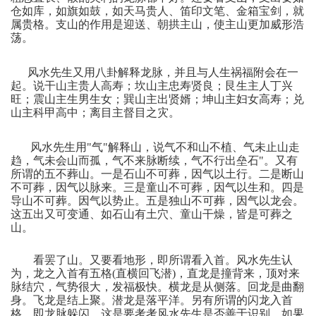
仓如库，如旗如鼓，如天马贵人、笛印文笔、金箱宝剑，就
属贵格。支山的作用是迎送、朝拱主山，使主山更加威形浩
荡。
风水先生又用八卦解释龙脉，并且与人生祸福附会在一
起。说干山主贵人高寿；坎山主忠寿贤良；艮生主人丁兴
旺；震山主生男生女；巽山主出贤婿；坤山主妇女高寿；兑
山主科甲高中；离目主督目之灾。
风水先生用
"
气
"
解释山，说气不和山不植、气未止山走
趋，气未会山而孤，气不来脉断续，气不行出垒石
"
。又有
所谓的五不葬山。一是石山不可葬，因气以土行。二是断山
不可葬，因气以脉来。三是童山不可葬，因气以生和。四是
导山不可葬。因气以势止。五是独山不可葬，因气以龙会。
这五出又可变通、如石山有土穴、童山干燥，皆是可葬之
山。
看罢了山。又要看地形，即所谓看入首。风水先生认
为，龙之入首有五格
(
直横回飞潜
)
，直龙是撞背来，顶对来
脉结穴，气势很大，发福极快。横龙是从侧落。回龙是曲翻
身。飞龙是结上聚。潜龙是落平洋。另有所谓的闪龙入首
格，即龙脉躲闪，这是要考考风水先生是否善于识别。如果