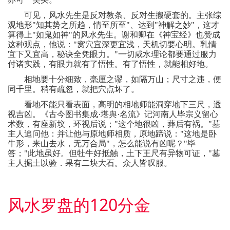
可见，风水先生是反对教条、反对生搬硬套的。主张综
观地形
"
知其势之所趋，情至所至
"
、达到
"
神解之妙
"
，这才
算得上
"
如鬼如神
"
的风水先生。谢和卿在《神宝经》也赞成
这种观点，他说：
"
窝穴宜深更宜浅，天机切要心明。乳情
宜下又宜高，秘诀全凭眼力。
"
一切咸水理论都要通过服力
付诸实践，有眼力就有了悟性。有了悟性，就能相好地。
相地要十分细致，毫厘之谬，如隔万山；尺寸之违，便
同千里。稍有疏忽，就把穴点坏了。
看地不能只看表面，高明的相地师能洞穿地下三尺，透
视吉凶。《古今图书集成
·
堪舆
·
名流》记河南人毕宗义留心
术数，有座新坟，环视后说；
"
这个地很凶，葬后有祸。
"
墓
主人追问他：并让他与原地师相质，原地蹄说：
"
这地是卧
牛形，来山去水，无万合局
"
，怎么能说有凶呢？
"
毕
答；
"
此地虽好。但牡牛好抵触，土下王尺有异物可证，
"
墓
主人掘土以验．果有二块大石。众人皆叹服。
风水罗盘的120分金