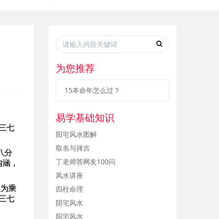
为您推荐
15本命年怎么过？
易学基础知识
三七
阳宅风水图解
取名与择吉
八分
丁老师答网友100问
内涵，
风水讲座
乃为乘
四柱命理
三七
阴宅风水
阳宅风水