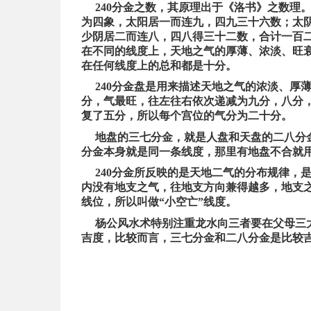
240分金之数，其原理出于《洛书》之数理
为四象，太阳居一而连九，四九三十六数；太
少阴居二而连八，四八得三十二数，合计一百
在不同的线度上，天地之气的厚薄、浓淡、旺
在任何线度上的总和都是十分。
240分金盘是用来描述天地之气的浓淡、厚
分，气最旺，往左往右依次递减为九分，八分
复了五分，所以每个宫位的气分为二十分。
地盘的三七分金，就是人盘和天盘的二八分金
分金本身就是同一条线度，那里有地盘不合就
240分金所反映的是天地二气的分布规律，
内没有地支之气，往地支方向兼得越多，地支
线位，所以叫做“小空亡”线度。
杨公风水术特别注重龙水向三者要在父母三大
吉度，比较而言，三七分金和二八分金是比较