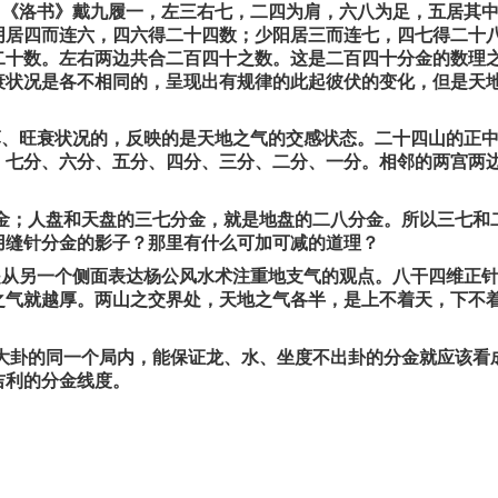
。《洛书》戴九履一，左三右七，二四为肩，六八为足，五居其
阴居四而连六，四六得二十四数；少阳居三而连七，四七得二十
二十数。左右两边共合二百四十之数。这是二百四十分金的数理
衰状况是各不相同的，呈现出有规律的此起彼伏的变化，但是天
薄、旺衰状况的，反映的是天地之气的交感状态。二十四山的正
，七分、六分、五分、四分、三分、二分、一分。相邻的两宫两
；人盘和天盘的三七分金，就是地盘的二八分金。所以三七和
用缝针分金的影子？那里有什么可加可减的道理？
是从另一个侧面表达杨公风水术注重地支气的观点。八干四维正
之气就越厚。两山之交界处，天地之气各半，是上不着天，下不
卦的同一个局内，能保证龙、水、坐度不出卦的分金就应该看
吉利的分金线度。