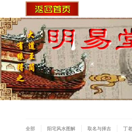
全部
阳宅风水图解
取名与择吉
丁老