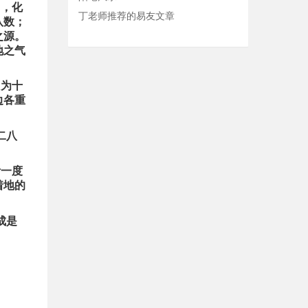
中，化
丁老师推荐的易友文章
八数；
之源。
地之气
中为十
边各重
二八
针一度
着地的
成是