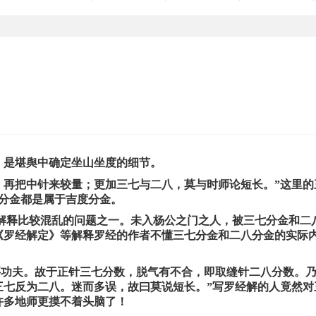
，是堪舆中确定坐山坐度的细节。
，再把中针来较量；更加三七与二八，莫与时师论短长。”这里的
八分金都是属于吉度分金。
释比较混乱的问题之一。未入杨公之门之人，被三七分金和二
《罗经解定》等解释罗经的作者不懂三七分金和二八分金的实际
功夫。故于正针三七分数，脱气有不合，即取缝针二八分数。
三七反为二八。迷而多误，故曰莫说短长。”写罗经解的人竟然对
许多地师更摸不着头脑了！