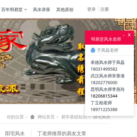
登录
注册
百年明易堂
风水讲座
其他原创
x
-
明易堂风水老师
于凤磊老师
承德风水师于凤磊
18031499582
武汉风水师宋香港
18202776000
昆明风水师李燕玲
18206815344
丁立柏老师
18971225388
你的位置
易学基础知识
阴宅风水
网站首页
阳宅风水
丁老师推荐的易友文章