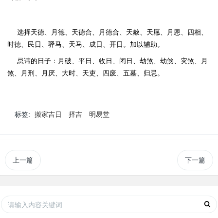
选择天德、月德、天德合、月德合、天赦、天愿、月恩、四相、
时德、民日、驿马、天马、成日、开日。加以辅助。
忌讳的日子：月破、平日、收日、闭日、劫煞、劫煞、灾煞、月
煞、月刑、月厌、大时、天吏、四废、五墓、归忌。
标签:
搬家吉日
择吉
明易堂
上一篇
下一篇