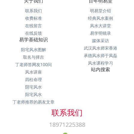
关于我们
百年明易堂
联系我们
明易堂介绍
收费标准
经典风水案例
在线留言
风水大讲堂
在线反馈
易学明镜录
易学基础知识
媒体采访
武汉风水师宋香港
阳宅风水图解
承德风水师于凤磊
取名与择吉
风水课程学习
丁老师答网友100问
站内搜索
风水讲座
四柱命理
阴宅风水
阳宅风水
丁老师推荐的易友文章
联系我们
18971225388