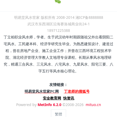
明易堂风水世家 版权所有 2008-2014 湘ICP备8888888
武汉市东西湖区沿海赛洛城商业街24-1
18971225388
丁立柏职业风水师，学者。生于武汉幼年时期跟随祖父外出看阴阳二
宅风水。工民建本科、经济学研究生毕业。为熟悉建筑设计、建造过
程，曾在房地产企业、施工企业工作；并曾在江西环境工程技术学
院、湖北经济管理大学教人文地理专业课程。长期从事风水地理研
究，精通三合风水、三元风水、八宅风水、九星风水、阳宅三要、八
字五行等风水核心理论。
友情链接：
丁老师的搜狐号
明易堂风水世家PC网
安全教育网
快资讯
Powered by
MetInfo 6.2.0
©2008-2026
mituo.cn
繁體