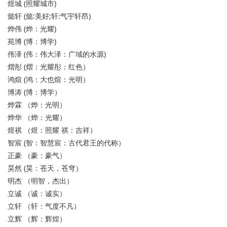
煜城 (照耀城市)
懿轩 (懿:美好;轩:气宇轩昂)
烨伟 (烨：光耀)
苑博 (博：博学)
伟泽 (伟：伟大泽：广域的水源)
熠彤 (熠：光耀彤：红色）
鸿煊 (鸿：大也煊：光明）
博涛 (博：博学）
烨霖 （烨：光明）
烨华 （烨：光耀）
煜祺 （煜：照耀 祺：吉祥）
智宸 (智：智慧宸：古代君王的代称）
正豪 （豪：豪气）
昊然 (昊：苍天，苍穹）
明杰 （明智，杰出）
立诚 （诚：诚实）
立轩 （轩：气度不凡）
立辉 （辉：辉煌）