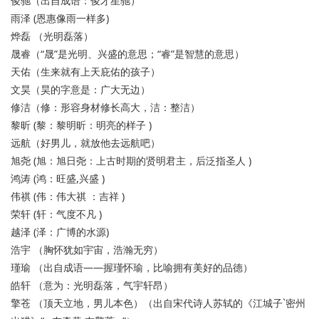
俊驰（出自成语：俊才星驰）
雨泽 (恩惠像雨一样多)
烨磊 （光明磊落）
晟睿（“晟”是光明、兴盛的意思；“睿”是智慧的意思）
天佑（生来就有上天庇佑的孩子）
文昊（昊的字意是：广大无边）
修洁（修：形容身材修长高大，洁：整洁）
黎昕 (黎：黎明昕：明亮的样子 )
远航（好男儿，就放他去远航吧）
旭尧 (旭：旭日尧：上古时期的贤明君主，后泛指圣人 )
鸿涛 (鸿：旺盛,兴盛 )
伟祺 (伟：伟大祺 ：吉祥 )
荣轩 (轩：气度不凡 )
越泽 (泽：广博的水源)
浩宇 （胸怀犹如宇宙，浩瀚无穷）
瑾瑜 （出自成语――握瑾怀瑜，比喻拥有美好的品德）
皓轩 （意为：光明磊落，气宇轩昂）
擎苍 （顶天立地，男儿本色）（出自宋代诗人苏轼的《江城子`密州