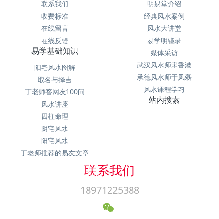
联系我们
明易堂介绍
收费标准
经典风水案例
在线留言
风水大讲堂
在线反馈
易学明镜录
易学基础知识
媒体采访
武汉风水师宋香港
阳宅风水图解
承德风水师于凤磊
取名与择吉
风水课程学习
丁老师答网友100问
站内搜索
风水讲座
四柱命理
阴宅风水
阳宅风水
丁老师推荐的易友文章
联系我们
18971225388