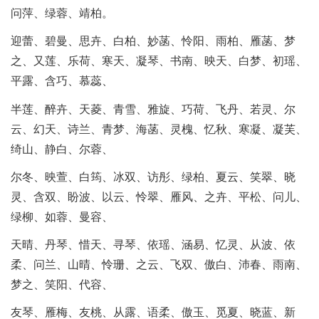
问萍、绿蓉、靖柏。
迎蕾、碧曼、思卉、白柏、妙菡、怜阳、雨柏、雁菡、梦
之、又莲、乐荷、寒天、凝琴、书南、映天、白梦、初瑶、
平露、含巧、慕蕊、
半莲、醉卉、天菱、青雪、雅旋、巧荷、飞丹、若灵、尔
云、幻天、诗兰、青梦、海菡、灵槐、忆秋、寒凝、凝芙、
绮山、静白、尔蓉、
尔冬、映萱、白筠、冰双、访彤、绿柏、夏云、笑翠、晓
灵、含双、盼波、以云、怜翠、雁风、之卉、平松、问儿、
绿柳、如蓉、曼容、
天晴、丹琴、惜天、寻琴、依瑶、涵易、忆灵、从波、依
柔、问兰、山晴、怜珊、之云、飞双、傲白、沛春、雨南、
梦之、笑阳、代容、
友琴、雁梅、友桃、从露、语柔、傲玉、觅夏、晓蓝、新