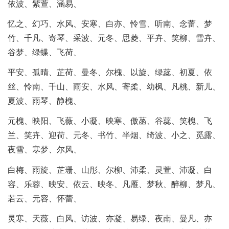
依波、紫萱、涵易、
忆之、幻巧、水风、安寒、白亦、怜雪、听南、念蕾、梦
竹、千凡、寄琴、采波、元冬、思菱、平卉、笑柳、雪卉、
谷梦、绿蝶、飞荷、
平安、孤晴、芷荷、曼冬、尔槐、以旋、绿蕊、初夏、依
丝、怜南、千山、雨安、水风、寄柔、幼枫、凡桃、新儿、
夏波、雨琴、静槐、
元槐、映阳、飞薇、小凝、映寒、傲菡、谷蕊、笑槐、飞
兰、笑卉、迎荷、元冬、书竹、半烟、绮波、小之、觅露、
夜雪、寒梦、尔风、
白梅、雨旋、芷珊、山彤、尔柳、沛柔、灵萱、沛凝、白
容、乐蓉、映安、依云、映冬、凡雁、梦秋、醉柳、梦凡、
若云、元容、怀蕾、
灵寒、天薇、白风、访波、亦凝、易绿、夜南、曼凡、亦