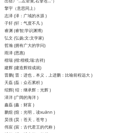
出猎》“…左牵黄,右擎苍…”）
擎宇（意思同上）
志泽 (泽：广域的水源 )
子轩 (轩：气度不凡 )
睿渊 (睿智;学识渊博)
弘文 (弘扬;文:文学家)
哲瀚 (拥有广大的学问)
雨泽 (恩惠)
楷瑞 (楷:楷模;瑞:吉祥)
建辉 (建造辉煌成就)
晋鹏( 晋：进也，本义，上进鹏：比喻前程远大 )
天磊 (磊：众石累积 )
绍辉( 绍：继承辉：光辉 )
泽洋 (广阔的海洋 )
鑫磊 (鑫：财富 )
鹏煊 (煊：光明，读xuānn )
昊强 (昊：苍天，苍穹 )
伟宸 (宸：古代君王的代称 )