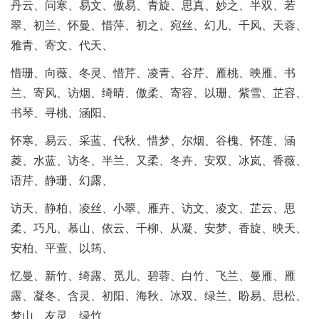
丹云、问寒、易文、傲易、青旋、思真、妙之、半双、若
翠、初兰、怀曼、惜萍、初之、宛丝、幻儿、千风、天蓉、
雅青、寄文、代天、
惜珊、向薇、冬灵、惜芹、凌青、谷芹、雁桃、映雁、书
兰、寄风、访烟、绮晴、傲柔、寄容、以珊、紫雪、芷容、
书琴、寻桃、涵阳、
怀寒、易云、采蓝、代秋、惜梦、尔烟、谷槐、怀莲、涵
菱、水蓝、访冬、半兰、又柔、冬卉、安双、冰岚、香薇、
语芹、静珊、幻露、
访天、静柏、凌丝、小翠、雁卉、访文、凌文、芷云、思
柔、巧凡、慕山、依云、千柳、从凝、安梦、香旋、映天、
安柏、平萱、以筠、
忆曼、新竹、绮露、觅儿、碧蓉、白竹、飞兰、曼雁、雁
露、凝冬、含灵、初阳、海秋、冰双、绿兰、盼易、思松、
梦山、友灵、绿竹、