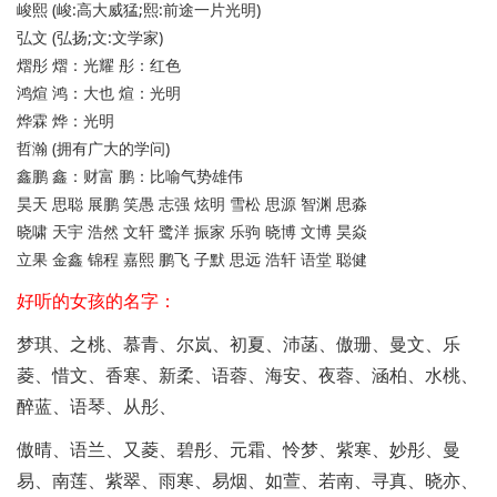
峻熙 (峻:高大威猛;熙:前途一片光明)
弘文 (弘扬;文:文学家)
熠彤 熠：光耀 彤：红色
鸿煊 鸿：大也 煊：光明
烨霖 烨：光明
哲瀚 (拥有广大的学问)
鑫鹏 鑫：财富 鹏：比喻气势雄伟
昊天 思聪 展鹏 笑愚 志强 炫明 雪松 思源 智渊 思淼
晓啸 天宇 浩然 文轩 鹭洋 振家 乐驹 晓博 文博 昊焱
立果 金鑫 锦程 嘉熙 鹏飞 子默 思远 浩轩 语堂 聪健
好听的女孩的名字：
梦琪、之桃、慕青、尔岚、初夏、沛菡、傲珊、曼文、乐
菱、惜文、香寒、新柔、语蓉、海安、夜蓉、涵柏、水桃、
醉蓝、语琴、从彤、
傲晴、语兰、又菱、碧彤、元霜、怜梦、紫寒、妙彤、曼
易、南莲、紫翠、雨寒、易烟、如萱、若南、寻真、晓亦、