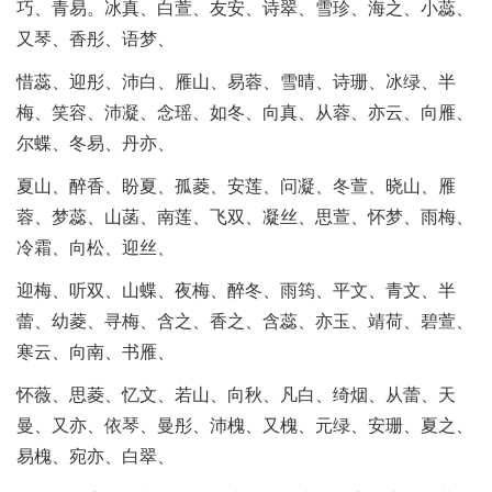
巧、青易。冰真、白萱、友安、诗翠、雪珍、海之、小蕊、
又琴、香彤、语梦、
惜蕊、迎彤、沛白、雁山、易蓉、雪晴、诗珊、冰绿、半
梅、笑容、沛凝、念瑶、如冬、向真、从蓉、亦云、向雁、
尔蝶、冬易、丹亦、
夏山、醉香、盼夏、孤菱、安莲、问凝、冬萱、晓山、雁
蓉、梦蕊、山菡、南莲、飞双、凝丝、思萱、怀梦、雨梅、
冷霜、向松、迎丝、
迎梅、听双、山蝶、夜梅、醉冬、雨筠、平文、青文、半
蕾、幼菱、寻梅、含之、香之、含蕊、亦玉、靖荷、碧萱、
寒云、向南、书雁、
怀薇、思菱、忆文、若山、向秋、凡白、绮烟、从蕾、天
曼、又亦、依琴、曼彤、沛槐、又槐、元绿、安珊、夏之、
易槐、宛亦、白翠、