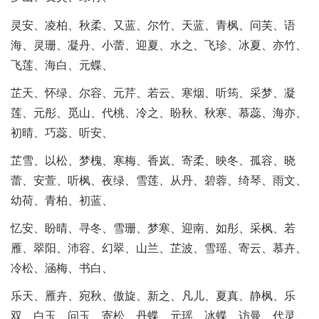
灵安、凌柏、秋柔、又蓝、尔竹、天蓝、青枫、问芙、语
海、灵珊、凝丹、小蕾、迎夏、水之、飞珍、冰夏、亦竹、
飞莲、海白、元蝶、
芷天、怀绿、尔容、元芹、若云、寒烟、听筠、采梦、凝
莲、元彤、觅山、代桃、冷之、盼秋、秋寒、慕蕊、海亦、
初晴、巧蕊、听安、
芷雪、以松、梦槐、寒梅、香岚、寄柔、映冬、孤容、晓
蕾、安萱、听枫、夜绿、雪莲、从丹、碧蓉、绮琴、雨文、
幼荷、青柏、初蓝、
忆安、盼晴、寻冬、雪珊、梦寒、迎南、如彤、采枫、若
雁、翠阳、沛容、幻翠、山兰、芷波、雪瑶、寄云、慕卉、
冷松、涵梅、书白、
乐天、雁卉、宛秋、傲旋、新之、凡儿、夏真、静枫、乐
双、白玉、问玉、寄松、丹蝶、元瑶、冰蝶、访曼、代灵、