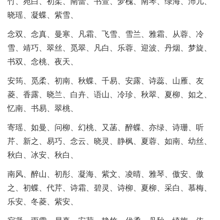
竹、宛白、初柔、南蕾、书萱、梦槐、南琴、绿海、沛儿、
晓瑶、凝蝶、紫雪、
念双、念真、曼寒、凡霜、飞雪、雪兰、雅霜、从蓉、冷
雪、靖巧、翠丝、觅翠、凡白、乐蓉、迎波、丹烟、梦旋、
书双、念桃、夜天、
安筠、觅柔、初南、秋蝶、千易、安露、诗蕊、山雁、友
菱、香露、晓兰、白卉、语山、冷珍、秋翠、夏柳、如之、
忆南、书易、翠桃、
寄瑶、如曼、问柳、幻桃、又菡、醉蝶、亦绿、诗珊、听
芹、新之、易巧、念云、晓灵、静枫、夏蓉、如南、幼丝、
秋白、冰安、秋白、
南风、醉山、初彤、凝海、紫文、凌晴、雅琴、傲安、傲
之、初蝶、代芹、诗霜、碧灵、诗柳、夏柳、采白、慕梅、
乐安、冬菱、紫安、