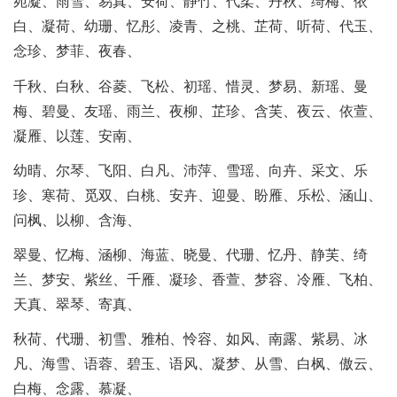
宛凝、雨雪、易真、安荷、静竹、代柔、丹秋、绮梅、依
白、凝荷、幼珊、忆彤、凌青、之桃、芷荷、听荷、代玉、
念珍、梦菲、夜春、
千秋、白秋、谷菱、飞松、初瑶、惜灵、梦易、新瑶、曼
梅、碧曼、友瑶、雨兰、夜柳、芷珍、含芙、夜云、依萱、
凝雁、以莲、安南、
幼晴、尔琴、飞阳、白凡、沛萍、雪瑶、向卉、采文、乐
珍、寒荷、觅双、白桃、安卉、迎曼、盼雁、乐松、涵山、
问枫、以柳、含海、
翠曼、忆梅、涵柳、海蓝、晓曼、代珊、忆丹、静芙、绮
兰、梦安、紫丝、千雁、凝珍、香萱、梦容、冷雁、飞柏、
天真、翠琴、寄真、
秋荷、代珊、初雪、雅柏、怜容、如风、南露、紫易、冰
凡、海雪、语蓉、碧玉、语风、凝梦、从雪、白枫、傲云、
白梅、念露、慕凝、