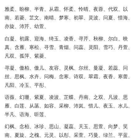
雅柔、盼柳、半青、从霜、怀柔、怜晴、夜蓉、代双、以
南、若菱、芷文、南晴、梦寒、初翠、灵波、问夏、惜海、
亦旋、沛芹、幼萱、
白凝、初露、迎海、绮玉、凌香、寻芹、秋柳、尔白、映
真、含雁、寒松、寻雪、青烟、问蕊、灵阳、雪巧、丹萱、
凡双、孤萍、紫菱、
寻凝、傲柏、傲儿、友容、灵枫、尔丝、曼凝、若蕊、问
丝、思枫、水卉、问梅、念寒、诗双、翠霜、夜香、寒蕾、
凡阳、冷玉、平彤、
语薇、幻珊、紫夏、凌波、芷蝶、丹南、之双、凡波、思
雁、白莲、从菡、如容、采柳、沛岚、惜儿、夜玉、水儿、
半凡、语海、听莲、
幻枫、念柏、冰珍、思山、凝蕊、天玉、思萱、向梦、笑
南、夏旋、之槐、元灵、以彤、采萱、巧曼、绿兰、平蓝、