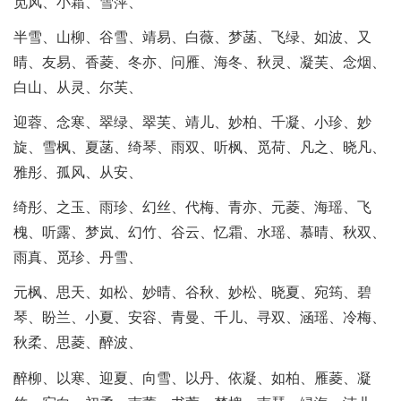
觅风、小霜、雪萍、
半雪、山柳、谷雪、靖易、白薇、梦菡、飞绿、如波、又
晴、友易、香菱、冬亦、问雁、海冬、秋灵、凝芙、念烟、
白山、从灵、尔芙、
迎蓉、念寒、翠绿、翠芙、靖儿、妙柏、千凝、小珍、妙
旋、雪枫、夏菡、绮琴、雨双、听枫、觅荷、凡之、晓凡、
雅彤、孤风、从安、
绮彤、之玉、雨珍、幻丝、代梅、青亦、元菱、海瑶、飞
槐、听露、梦岚、幻竹、谷云、忆霜、水瑶、慕晴、秋双、
雨真、觅珍、丹雪、
元枫、思天、如松、妙晴、谷秋、妙松、晓夏、宛筠、碧
琴、盼兰、小夏、安容、青曼、千儿、寻双、涵瑶、冷梅、
秋柔、思菱、醉波、
醉柳、以寒、迎夏、向雪、以丹、依凝、如柏、雁菱、凝