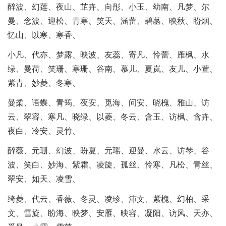
醉波、幻莲、夜山、芷卉、向彤、小玉、幼南、凡梦、尔
曼、念波、迎松、青寒、笑天、涵蕾、碧菡、映秋、盼烟、
忆山、以寒、寒香、
小凡、代亦、梦露、映波、友蕊、寄凡、怜蕾、雁枫、水
绿、曼荷、笑珊、寒珊、谷南、慕儿、夏岚、友儿、小萱、
紫青、妙菱、冬寒、
曼柔、语蝶、青筠、夜安、觅海、问安、晓槐、雅山、访
云、翠容、寒凡、晓绿、以菱、冬云、含玉、访枫、含卉、
夜白、冷安、灵竹、
醉薇、元珊、幻波、盼夏、元瑶、迎曼、水云、访琴、谷
波、笑白、妙海、紫霜、凌旋、孤丝、怜寒、凡松、青丝、
翠安、如天、凌雪、
绮菱、代云、香薇、冬灵、凌珍、沛文、紫槐、幻柏、采
文、雪旋、盼海、映梦、安雁、映容、凝阳、访风、天亦、