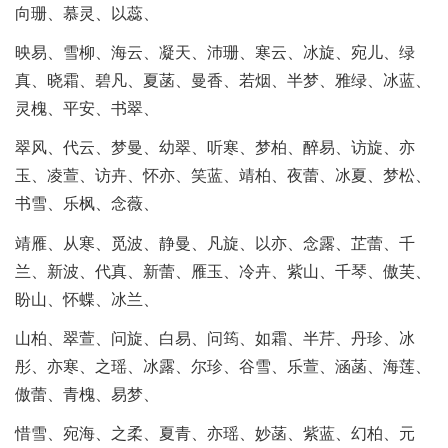
向珊、慕灵、以蕊、
映易、雪柳、海云、凝天、沛珊、寒云、冰旋、宛儿、绿
真、晓霜、碧凡、夏菡、曼香、若烟、半梦、雅绿、冰蓝、
灵槐、平安、书翠、
翠风、代云、梦曼、幼翠、听寒、梦柏、醉易、访旋、亦
玉、凌萱、访卉、怀亦、笑蓝、靖柏、夜蕾、冰夏、梦松、
书雪、乐枫、念薇、
靖雁、从寒、觅波、静曼、凡旋、以亦、念露、芷蕾、千
兰、新波、代真、新蕾、雁玉、冷卉、紫山、千琴、傲芙、
盼山、怀蝶、冰兰、
山柏、翠萱、问旋、白易、问筠、如霜、半芹、丹珍、冰
彤、亦寒、之瑶、冰露、尔珍、谷雪、乐萱、涵菡、海莲、
傲蕾、青槐、易梦、
惜雪、宛海、之柔、夏青、亦瑶、妙菡、紫蓝、幻柏、元