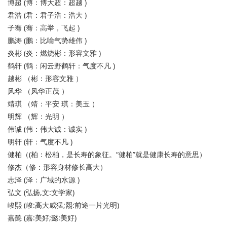
博超 (博：博大超：超越 )
君浩 (君：君子浩：浩大 )
子骞 (骞：高举，飞起 )
鹏涛 (鹏：比喻气势雄伟 )
炎彬 (炎：燃烧彬：形容文雅 )
鹤轩 (鹤：闲云野鹤轩：气度不凡 )
越彬 （彬：形容文雅 ）
风华 （风华正茂 ）
靖琪 （靖：平安 琪：美玉 ）
明辉 （辉：光明 ）
伟诚 (伟：伟大诚：诚实 )
明轩 (轩：气度不凡 )
健柏（(柏：松柏，是长寿的象征。“健柏”就是健康长寿的意思）
修杰（修：形容身材修长高大）
志泽 (泽：广域的水源 )
弘文 (弘扬,文:文学家)
峻熙 (峻:高大威猛;熙:前途一片光明)
嘉懿 (嘉:美好;懿:美好)