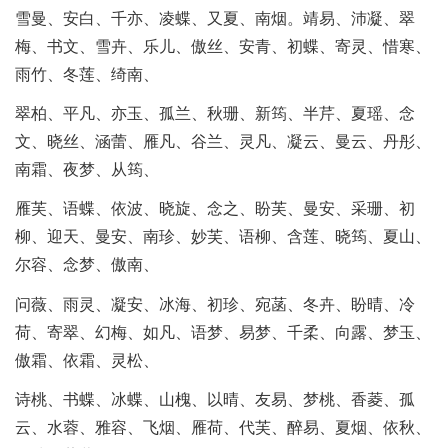
雪曼、安白、千亦、凌蝶、又夏、南烟。靖易、沛凝、翠
梅、书文、雪卉、乐儿、傲丝、安青、初蝶、寄灵、惜寒、
雨竹、冬莲、绮南、
翠柏、平凡、亦玉、孤兰、秋珊、新筠、半芹、夏瑶、念
文、晓丝、涵蕾、雁凡、谷兰、灵凡、凝云、曼云、丹彤、
南霜、夜梦、从筠、
雁芙、语蝶、依波、晓旋、念之、盼芙、曼安、采珊、初
柳、迎天、曼安、南珍、妙芙、语柳、含莲、晓筠、夏山、
尔容、念梦、傲南、
问薇、雨灵、凝安、冰海、初珍、宛菡、冬卉、盼晴、冷
荷、寄翠、幻梅、如凡、语梦、易梦、千柔、向露、梦玉、
傲霜、依霜、灵松、
诗桃、书蝶、冰蝶、山槐、以晴、友易、梦桃、香菱、孤
云、水蓉、雅容、飞烟、雁荷、代芙、醉易、夏烟、依秋、