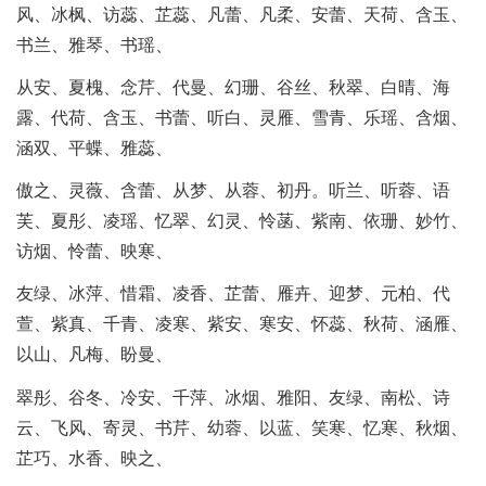
风、冰枫、访蕊、芷蕊、凡蕾、凡柔、安蕾、天荷、含玉、
书兰、雅琴、书瑶、
从安、夏槐、念芹、代曼、幻珊、谷丝、秋翠、白晴、海
露、代荷、含玉、书蕾、听白、灵雁、雪青、乐瑶、含烟、
涵双、平蝶、雅蕊、
傲之、灵薇、含蕾、从梦、从蓉、初丹。听兰、听蓉、语
芙、夏彤、凌瑶、忆翠、幻灵、怜菡、紫南、依珊、妙竹、
访烟、怜蕾、映寒、
友绿、冰萍、惜霜、凌香、芷蕾、雁卉、迎梦、元柏、代
萱、紫真、千青、凌寒、紫安、寒安、怀蕊、秋荷、涵雁、
以山、凡梅、盼曼、
翠彤、谷冬、冷安、千萍、冰烟、雅阳、友绿、南松、诗
云、飞风、寄灵、书芹、幼蓉、以蓝、笑寒、忆寒、秋烟、
芷巧、水香、映之、