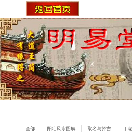
全部
阳宅风水图解
取名与择吉
丁老