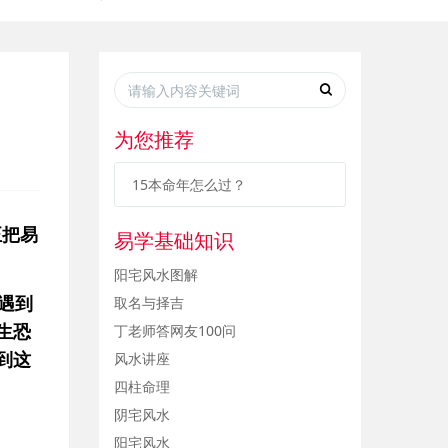
为您推荐
15本命年怎么过？
正把易
易学基础知识
阳宅风水图解
取名与择吉
遇到
丁老师答网友100问
生恐
风水讲座
到这
四柱命理
阴宅风水
阳宅风水