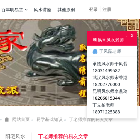
登录
注册
百年明易堂
风水讲座
其他原创
x
-
明易堂风水老师
于凤磊老师
承德风水师于凤磊
18031499582
武汉风水师宋香港
18202776000
昆明风水师李燕玲
18206815344
丁立柏老师
18971225388
易学基础知识
丁老师推荐的易友文章
网站首页
阳宅风水
丁老师推荐的易友文章