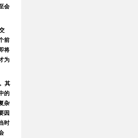
至会
交
个前
即将
才为
。其
中的
复杂
要因
当时
会