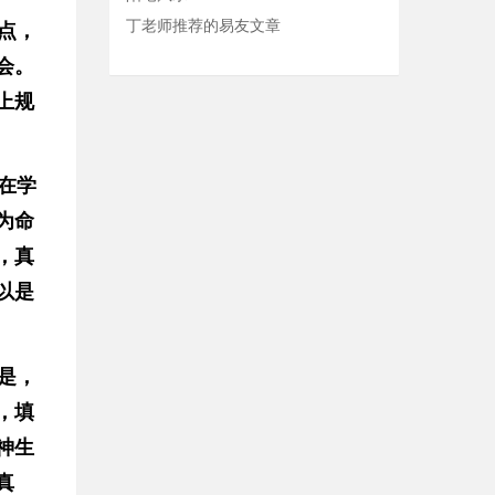
丁老师推荐的易友文章
点，
会。
上规
在学
为命
，真
以是
是，
，填
神生
真