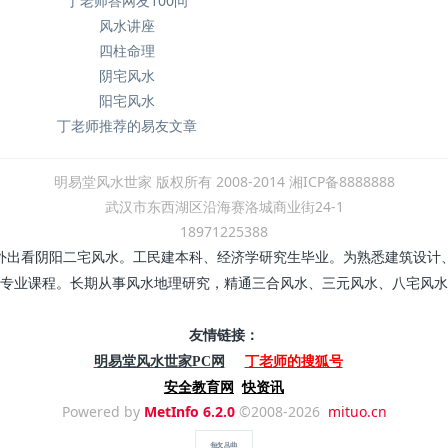
丁老师答网友100问
风水讲座
四柱命理
阴宅风水
阳宅风水
丁老师推荐的易友文章
明易堂风水世家 版权所有 2008-2014 湘ICP备8888888
武汉市东西湖区沿海赛洛城商业街24-1
18971225388
外出看阴阳二宅风水。工民建本科、经济学研究生毕业。为熟悉建筑设计
专业课程。长期从事风水地理研究，精通三合风水、三元风水、八宅风水
友情链接：
丁老师的搜狐号
明易堂风水世家PC网
安全教育网
快资讯
Powered by
MetInfo 6.2.0
©2008-2026
mituo.cn
繁體