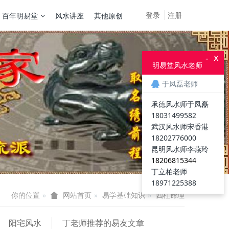
登录
注册
百年明易堂
风水讲座
其他原创
x
-
明易堂风水老师
于凤磊老师
承德风水师于凤磊
18031499582
武汉风水师宋香港
18202776000
昆明风水师李燕玲
18206815344
丁立柏老师
18971225388
你的位置
易学基础知识
四柱命理
网站首页
阳宅风水
丁老师推荐的易友文章