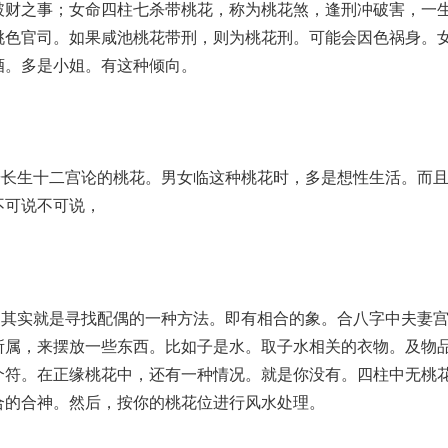
破财之事；女命四柱七杀带桃花，称为桃花煞，逢刑冲破害，一
桃色官司。如果咸池桃花带刑，则为桃花刑。可能会因色祸身。
酒。多是小姐。有这种倾向。
按长生十二宫论的桃花。男女临这种桃花时，多是想性生活。而
不可说不可说，
，其实就是寻找配偶的一种方法。即有相合的象。合八字中夫妻
所属，来摆放一些东西。比如子是水。取子水相关的衣物。及物
个符。在正缘桃花中，还有一种情况。就是你没有。四柱中无桃
合的合神。然后，按你的桃花位进行风水处理。