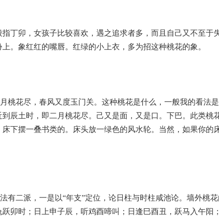
指丁卯，女孩子比较喜欢，遇之追求者多，而且自己又不至于
扮上。象红红的嘴唇。红绿的小上衣，多为招这种桃花的象。
月桃花尽，春风又度玉门关。这种桃花是什么，一般我的看法是
近到辰土时，即二月桃花尽。己又是面，又是口。下巴。此类桃
，床下摆一叠书类的。床头放一绿色的风水轮。当然，如果你的
法有二派，一是以“年支”定位，论日柱与时柱咸池论。墙外桃花
兔跃卯时；日上申子辰，听鸡酉啼叫；日逢巳酉丑，跃马入午阳