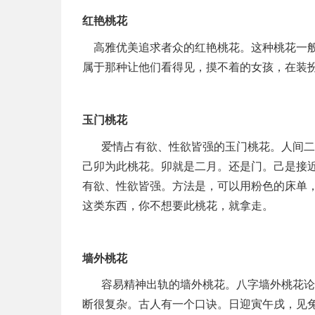
红艳桃花
高雅优美追求者众的红艳桃花。这种桃花一般
属于那种让他们看得见，摸不着的女孩，在装
玉门桃花
爱情占有欲、性欲皆强的玉门桃花。人间二
己卯为此桃花。卯就是二月。还是门。己是接
有欲、性欲皆强。方法是，可以用粉色的床单
这类东西，你不想要此桃花，就拿走。
墙外桃花
容易精神出轨的墙外桃花。八字墙外桃花论
断很复杂。古人有一个口诀。日迎寅午戌，见