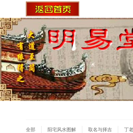
全部
阳宅风水图解
取名与择吉
丁老