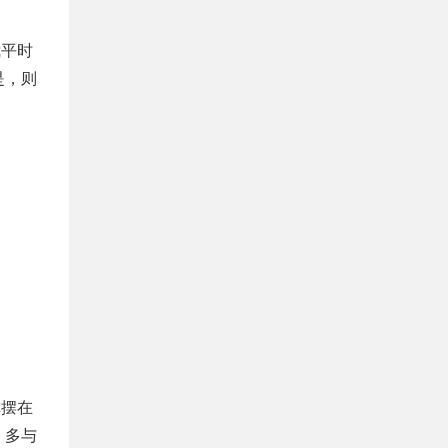
我平时
是，则
你摆在
，多与