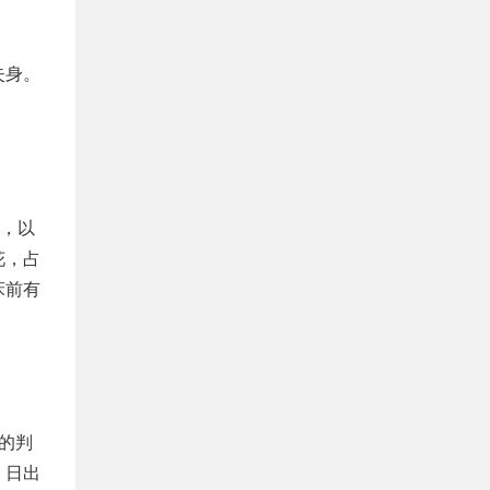
失身。
，以
花，占
床前有
的判
；日出