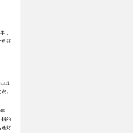
好事，
个龟好
巳酉丑
之说。
，年
，指的
若逢财