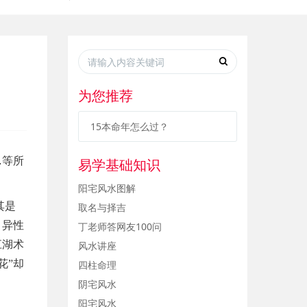
为您推荐
15本命年怎么过？
…等所
易学基础知识
阳宅风水图解
其是
取名与择吉
，异性
丁老师答网友100问
江湖术
风水讲座
花”却
四柱命理
阴宅风水
阳宅风水