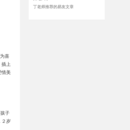
丁老师推荐的易友文章
为喜
。插上
爱情美
你孩子
１２岁