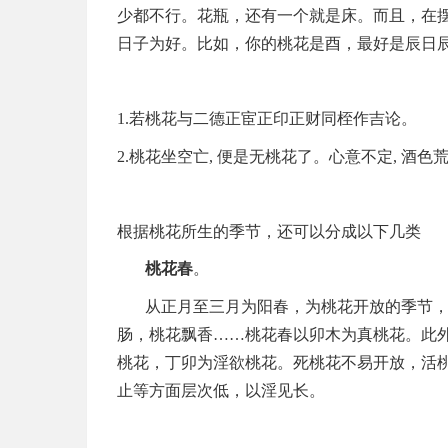
少都不行。花瓶，还有一个就是床。而且，在
日子为好。比如，你的桃花是酉，最好是辰日
1.
若桃花与二德正宦正印正财同桎作吉论。
2.
桃花坐空亡
,
便是无桃花了。心意不定
,
酒色
根据桃花所生的季节，还可以分成以下几类
桃花春
。
从正月至三月为阳春，为桃花开放的季节
肠，桃花飘香……桃花春以卯木为真桃花。此
桃花，丁卯为淫欲桃花。死桃花不易开放，活
止等方面层次低，以淫见长。