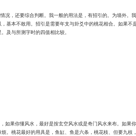
体情况，还要综合判断。我一般的用法是，有招引的。为墙外。
以，基本不敢用。招引是需要年支与卦爻中的桃花相合。如果不
星。及与所测字时的四值相比较。
局，如果你懂风水，最好是按玄空风水或是奇门风水来布。如果
麻烦。桃花最好的用具是，鱼缸、鱼是六条，桃花枝、但要九枝