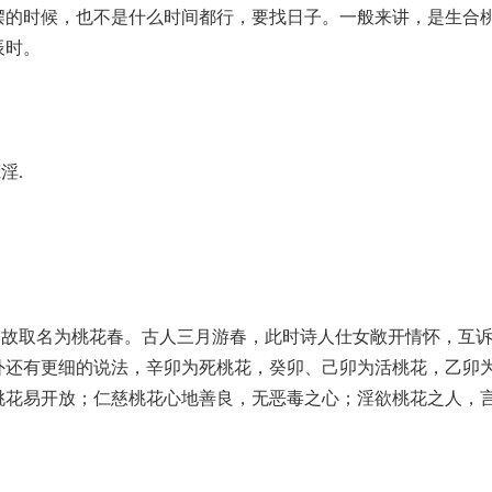
摆的时候，也不是什么时间都行，要找日子。一般来讲，是生合
辰时。
荒淫
.
，故取名为桃花春。古人三月游春，此时诗人仕女敞开情怀，互
外还有更细的说法，辛卯为死桃花，癸卯、己卯为活桃花，乙卯
桃花易开放；仁慈桃花心地善良，无恶毒之心；淫欲桃花之人，