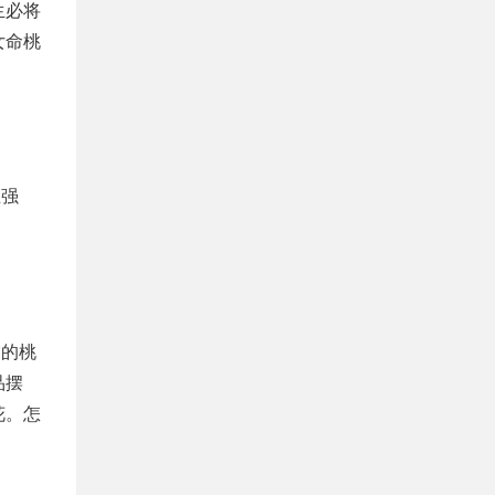
生必将
女命桃
且强
宫的桃
品摆
花。怎