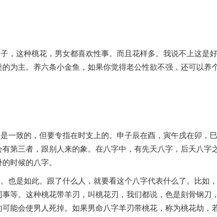
壬子，这种桃花，男女都喜欢性事。而且花样多。我说不上这是
类的为主。养六条小金鱼，如果你觉得老公性欲不强，还可以养
法是一致的，但要专指在时支上的。申子辰在酉，寅午戌在卯，
会有第三者，跟别人来的象。在八字中，有先天八字，后天八字
卦的时候的八字。
合。也是如此。跟了什么人，就要看这个八字代表什么了。比如
同事等。这种桃花带羊刃，叫桃花刃，我们都说，色是刻骨钢刀
的可能会使男人死掉。如果男命八字羊刃带桃花，称为桃花劫，