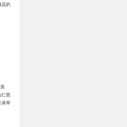
桃花的
诉衷
为仁慈
言谈举