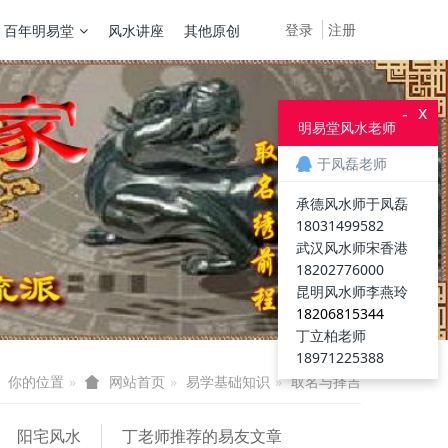
登录
注册
百年明易堂
风水讲座
其他原创
x
-
明易堂风水老师
于凤磊老师
承德风水师于凤磊
18031499582
武汉风水师宋香港
18202776000
昆明风水师李燕玲
18206815344
丁立柏老师
18971225388
你的位置
易学基础知识
取名与择吉
网站首页
阳宅风水
丁老师推荐的易友文章