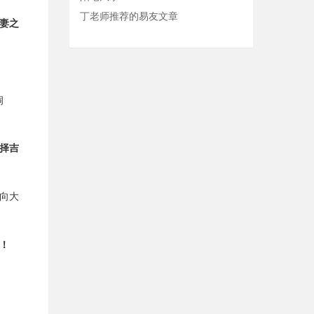
丁老师推荐的易友文章
妻之
洞
择吉
向大
！